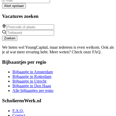
Alert opslaan
Vacatures zoeken
Zoeken
We heten wel YoungCapital, maar iedereen is even welkom. Ook als
je al wat meer ervaring hebt. Meer weten? Check onze FAQ.
Bijbaantjes per regio
Bijbaantje in Amsterdam
Bijbaantje in Rotterdam
Bijbaantje in Utrecht
Bijbaantje in Den Haag
Alle bijbaantjes per regio
ScholierenWerk.nl
F.A.Q.
Contact