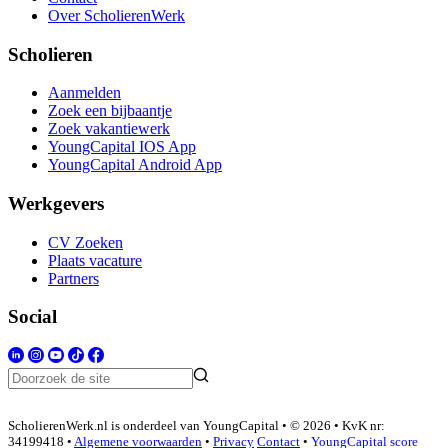
Over ScholierenWerk
Scholieren
Aanmelden
Zoek een bijbaantje
Zoek vakantiewerk
YoungCapital IOS App
YoungCapital Android App
Werkgevers
CV Zoeken
Plaats vacature
Partners
Social
ScholierenWerk.nl is onderdeel van YoungCapital • © 2026 • KvK nr:
34199418 •
Algemene voorwaarden
•
Privacy
Contact
•
YoungCapital score