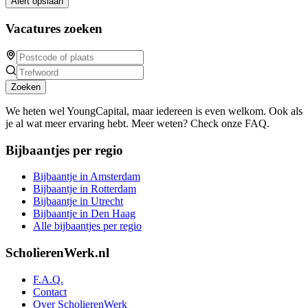
Alert opslaan
Vacatures zoeken
Zoeken
We heten wel YoungCapital, maar iedereen is even welkom. Ook als
je al wat meer ervaring hebt. Meer weten? Check onze FAQ.
Bijbaantjes per regio
Bijbaantje in Amsterdam
Bijbaantje in Rotterdam
Bijbaantje in Utrecht
Bijbaantje in Den Haag
Alle bijbaantjes per regio
ScholierenWerk.nl
F.A.Q.
Contact
Over ScholierenWerk