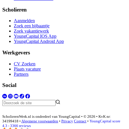
Scholieren
Aanmelden
Zoek een bijbaantje
Zoek vakantiewerk
YoungCapital IOS App
YoungCapital Android App
Werkgevers
CV Zoeken
Plaats vacature
Partners
Social
ScholierenWerk.nl is onderdeel van YoungCapital • © 2026 • KvK nr:
34199418 •
Algemene voorwaarden
•
Privacy
Contact
•
YoungCapital score
4.3 - 3366 reviews