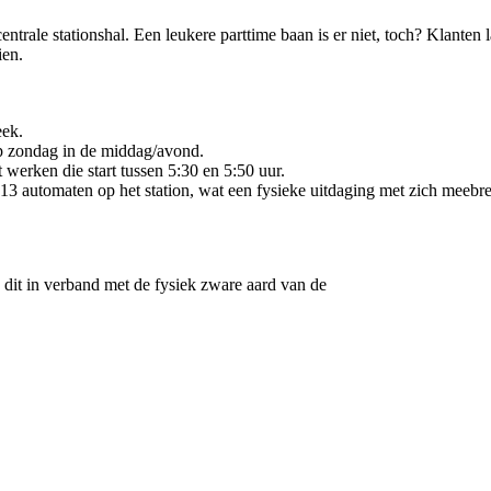
trale stationshal. Een leukere parttime baan is er niet, toch? Klanten l
ien.
eek.
 op zondag in de middag/avond.
erken die start tussen 5:30 en 5:50 uur.
13 automaten op het station, wat een fysieke uitdaging met zich meebre
, dit in verband met de fysiek zware aard van de