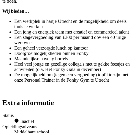
te doen.
Wij bieden…
Een werkplek in hartje Utrecht en de mogelijkheid om deels
thuis te werken
Een jong en energiek team met creatief en commercieel talent
Een stagevergoeding van €300 per maand obv een 40-urige
werkweek
Een geheel verzorgde lunch op kantoor
Doorgroeimogelijkheden binnen Fonky
Maandelijkse payday borrels
Heel veel jonge en gezellige collega's met te gekke feestjes en
activiteiten (o.a. Het Fonky Gala in december)
De mogelijkheid om (tegen een vergoeding) topfit te zijn met
onze Personal Trainer in de Fonky Gym te Utrecht
Extra informatie
Status
Inactief
Opleidingsniveaus
Middelbare school