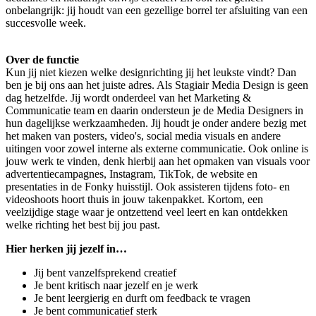
onbelangrijk: jij houdt van een gezellige borrel ter afsluiting van een
succesvolle week.
Over de functie
Kun jij niet kiezen welke designrichting jij het leukste vindt? Dan
ben je bij ons aan het juiste adres. Als Stagiair Media Design is geen
dag hetzelfde. Jij wordt onderdeel van het Marketing &
Communicatie team en daarin ondersteun je de Media Designers in
hun dagelijkse werkzaamheden. Jij houdt je onder andere bezig met
het maken van posters, video's, social media visuals en andere
uitingen voor zowel interne als externe communicatie. Ook online is
jouw werk te vinden, denk hierbij aan het opmaken van visuals voor
advertentiecampagnes, Instagram, TikTok, de website en
presentaties in de Fonky huisstijl. Ook assisteren tijdens foto- en
videoshoots hoort thuis in jouw takenpakket. Kortom, een
veelzijdige stage waar je ontzettend veel leert en kan ontdekken
welke richting het best bij jou past.
Hier herken jij jezelf in…
Jij bent vanzelfsprekend creatief
Je bent kritisch naar jezelf en je werk
Je bent leergierig en durft om feedback te vragen
Je bent communicatief sterk