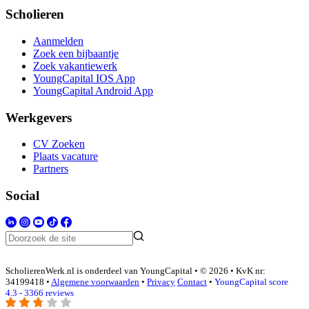
Scholieren
Aanmelden
Zoek een bijbaantje
Zoek vakantiewerk
YoungCapital IOS App
YoungCapital Android App
Werkgevers
CV Zoeken
Plaats vacature
Partners
Social
ScholierenWerk.nl is onderdeel van YoungCapital • © 2026 • KvK nr:
34199418 •
Algemene voorwaarden
•
Privacy
Contact
•
YoungCapital score
4.3 - 3366 reviews