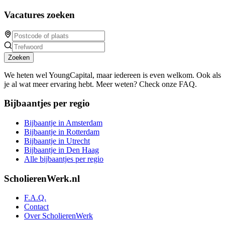
Vacatures zoeken
Zoeken
We heten wel YoungCapital, maar iedereen is even welkom. Ook als
je al wat meer ervaring hebt. Meer weten? Check onze FAQ.
Bijbaantjes per regio
Bijbaantje in Amsterdam
Bijbaantje in Rotterdam
Bijbaantje in Utrecht
Bijbaantje in Den Haag
Alle bijbaantjes per regio
ScholierenWerk.nl
F.A.Q.
Contact
Over ScholierenWerk