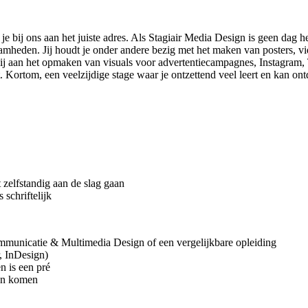
en je bij ons aan het juiste adres. Als Stagiair Media Design is geen da
mheden. Jij houdt je onder andere bezig met het maken van posters, vide
j aan het opmaken van visuals voor advertentiecampagnes, Instagram, T
. Kortom, een veelzijdige stage waar je ontzettend veel leert en kan ont
 zelfstandig aan de slag gaan
schriftelijk
ommunicatie & Multimedia Design of een vergelijkbare opleiding
r, InDesign)
n is een pré
ren komen