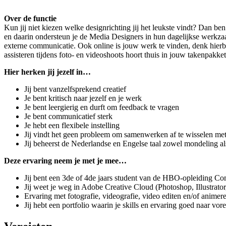
Over de functie
Kun jij niet kiezen welke designrichting jij het leukste vindt? Dan b
en daarin ondersteun je de Media Designers in hun dagelijkse werkzaa
externe communicatie. Ook online is jouw werk te vinden, denk hierbi
assisteren tijdens foto- en videoshoots hoort thuis in jouw takenpakket
Hier herken jij jezelf in…
Jij bent vanzelfsprekend creatief
Je bent kritisch naar jezelf en je werk
Je bent leergierig en durft om feedback te vragen
Je bent communicatief sterk
Je hebt een flexibele instelling
Jij vindt het geen probleem om samenwerken af te wisselen met
Jij beheerst de Nederlandse en Engelse taal zowel mondeling als 
Deze ervaring neem je met je mee…
Jij bent een 3de of 4de jaars student van de HBO-opleiding C
Jij weet je weg in Adobe Creative Cloud (Photoshop, Illustrato
Ervaring met fotografie, videografie, video editen en/of animere
Jij hebt een portfolio waarin je skills en ervaring goed naar vo