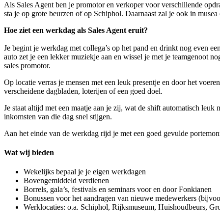
Als Sales Agent ben je promotor en verkoper voor verschillende opdra
sta je op grote beurzen of op Schiphol. Daarnaast zal je ook in muse
Hoe ziet een werkdag als Sales Agent eruit?
Je begint je werkdag met collega’s op het pand en drinkt nog even een
auto zet je een lekker muziekje aan en wissel je met je teamgenoot nog 
sales promotor.
Op locatie verras je mensen met een leuk presentje en door het voeren
verscheidene dagbladen, loterijen of een goed doel.
Je staat altijd met een maatje aan je zij, wat de shift automatisch leu
inkomsten van die dag snel stijgen.
Aan het einde van de werkdag rijd je met een goed gevulde portemonne
Wat wij bieden
Wekelijks bepaal je je eigen werkdagen
Bovengemiddeld verdienen
Borrels, gala’s, festivals en seminars voor en door Fonkianen
Bonussen voor het aandragen van nieuwe medewerkers (bijvoor
Werklocaties: o.a. Schiphol, Rijksmuseum, Huishoudbeurs, 