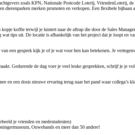
chtgevers zoals KPN, Nationale Postcode Loterij, VriendenLoterij, de 
a en dierenparken merken promoten en verkopen. Een flexibele bijbaan a
 kopje koffie terwijl je luistert naar de aftrap die door de Sales Mana
wat tips uit. De locatie is afhankelijk van het project dat je loopt en 
 van een gesprek kijk je of je wat voor hen kan betekenen. Je vertegenw
k maakt. Gedurende de dag voer je veel leuke gesprekken, schrijf je je v
e en een dosis nieuwe ervaring terug naar het pand waar collega’s klaa
beeld je vrienden en medestudenten)
Groningermuseum, Ouwehands en meer dan 50 andere!