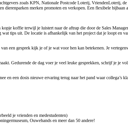
chtgevers zoals KPN, Nationale Postcode Loterij, VriendenLoterij, de 
a en dierenparken merken promoten en verkopen. Een flexibele bijbaan a
 kopje koffie terwijl je luistert naar de aftrap die door de Sales Mana
wat tips uit. De locatie is afhankelijk van het project dat je loopt en 
 van een gesprek kijk je of je wat voor hen kan betekenen. Je vertegenw
k maakt. Gedurende de dag voer je veel leuke gesprekken, schrijf je je v
e en een dosis nieuwe ervaring terug naar het pand waar collega’s klaa
beeld je vrienden en medestudenten)
Groningermuseum, Ouwehands en meer dan 50 andere!