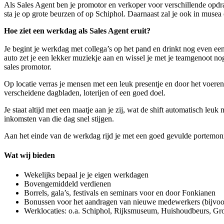
Als Sales Agent ben je promotor en verkoper voor verschillende opdra
sta je op grote beurzen of op Schiphol. Daarnaast zal je ook in muse
Hoe ziet een werkdag als Sales Agent eruit?
Je begint je werkdag met collega’s op het pand en drinkt nog even een
auto zet je een lekker muziekje aan en wissel je met je teamgenoot nog 
sales promotor.
Op locatie verras je mensen met een leuk presentje en door het voeren
verscheidene dagbladen, loterijen of een goed doel.
Je staat altijd met een maatje aan je zij, wat de shift automatisch leu
inkomsten van die dag snel stijgen.
Aan het einde van de werkdag rijd je met een goed gevulde portemonne
Wat wij bieden
Wekelijks bepaal je je eigen werkdagen
Bovengemiddeld verdienen
Borrels, gala’s, festivals en seminars voor en door Fonkianen
Bonussen voor het aandragen van nieuwe medewerkers (bijvoor
Werklocaties: o.a. Schiphol, Rijksmuseum, Huishoudbeurs, 