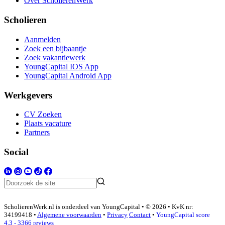
Over ScholierenWerk
Scholieren
Aanmelden
Zoek een bijbaantje
Zoek vakantiewerk
YoungCapital IOS App
YoungCapital Android App
Werkgevers
CV Zoeken
Plaats vacature
Partners
Social
ScholierenWerk.nl is onderdeel van YoungCapital • © 2026 • KvK nr:
34199418 •
Algemene voorwaarden
•
Privacy
Contact
•
YoungCapital score
4.3 - 3366 reviews