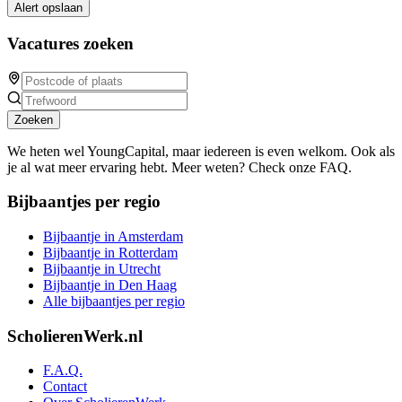
Alert opslaan
Vacatures zoeken
Zoeken
We heten wel YoungCapital, maar iedereen is even welkom. Ook als
je al wat meer ervaring hebt. Meer weten? Check onze FAQ.
Bijbaantjes per regio
Bijbaantje in Amsterdam
Bijbaantje in Rotterdam
Bijbaantje in Utrecht
Bijbaantje in Den Haag
Alle bijbaantjes per regio
ScholierenWerk.nl
F.A.Q.
Contact