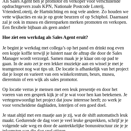
Als Sales Agent ben je promotor en verkoper voor verschillende
opdrachtgevers zoals KPN, Nationale Postcode Loterij,
VriendenLoterij, de Hartstichting en nog vele andere. Zo houden we
vette wijkacties en sta je op grote beurzen of op Schiphol. Daarnaast
zal je ook in musea en dierenparken merken promoten en verkopen.
Een flexibele bijbaan als geen ander!
Hoe ziet een werkdag als Sales Agent eruit?
Je begint je werkdag met collega’s op het pand en drinkt nog even
een kopje koffie terwijl je luistert naar de aftrap die door de Sales
Manager wordt verzorgd. Samen maak je je klaar om op pad te
gaan. In de auto zet je een lekker muziekje aan en wissel je met je
teamgenoot nog wat tips uit. De locatie is afhankelijk van het project
dat je loopt en varieert van een winkelcentrum, beurs, musea,
dierentuin of een wijk als sales promotor.
Op locatie verras je mensen met een leuk presentje en door het
voeren van een gesprek kijk je of je wat voor hen kan betekenen. Je
vertegenwoordigt het project dat jouw interesse heeft; zo werk je
voor verscheidene dagbladen, loterijen of een goed doel.
Je staat altijd met een maatje aan je zij, wat de shift automatisch leuk
maakt. Gedurende de dag voer je veel leuke gesprekken, schrijf je je
volgende sale weg en door de aantrekkelijke bonusstructuur zie je je
inkomsten van die dag snel stijgen.