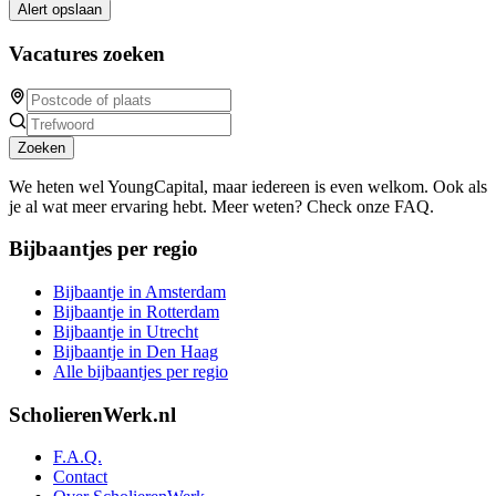
Alert opslaan
Vacatures zoeken
Zoeken
We heten wel YoungCapital, maar iedereen is even welkom. Ook als
je al wat meer ervaring hebt. Meer weten? Check onze FAQ.
Bijbaantjes per regio
Bijbaantje in Amsterdam
Bijbaantje in Rotterdam
Bijbaantje in Utrecht
Bijbaantje in Den Haag
Alle bijbaantjes per regio
ScholierenWerk.nl
F.A.Q.
Contact