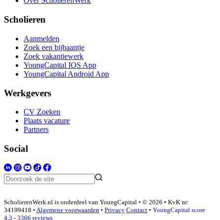
Over ScholierenWerk
Scholieren
Aanmelden
Zoek een bijbaantje
Zoek vakantiewerk
YoungCapital IOS App
YoungCapital Android App
Werkgevers
CV Zoeken
Plaats vacature
Partners
Social
ScholierenWerk.nl is onderdeel van YoungCapital • © 2026 • KvK nr:
34199418 •
Algemene voorwaarden
•
Privacy
Contact
•
YoungCapital score
4.3 - 3366 reviews