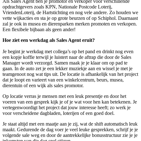
Als Sales Agent ben je promotor en verkoper voor verschillende
opdrachtgevers zoals KPN, Nationale Postcode Loterij,
VriendenLoterij, de Hartstichting en nog vele andere. Zo houden we
vette wijkacties en sta je op grote beurzen of op Schiphol. Daarnaast
zal je ook in musea en dierenparken merken promoten en verkopen.
Een flexibele bijbaan als geen ander!
Hoe ziet een werkdag als Sales Agent eruit?
Je begint je werkdag met collega’s op het pand en drinkt nog even
een kopje koffie terwijl je luistert naar de aftrap die door de Sales
Manager wordt verzorgd. Samen maak je je klaar om op pad te
gaan. In de auto zet je een lekker muziekje aan en wissel je met je
teamgenoot nog wat tips uit. De locatie is afhankelijk van het project
dat je loopt en varieert van een winkelcentrum, beurs, musea,
dierentuin of een wijk als sales promotor.
Op locatie verras je mensen met een leuk presentje en door het
voeren van een gesprek kijk je of je wat voor hen kan betekenen. Je
vertegenwoordigt het project dat jouw interesse heeft; zo werk je
voor verscheidene dagbladen, loterijen of een goed doel.
Je staat altijd met een maatje aan je zij, wat de shift automatisch leuk
maakt. Gedurende de dag voer je veel leuke gesprekken, schrijf je je
volgende sale weg en door de aantrekkelijke bonusstructuur zie je je
inkomsten van die dag snel stijgen.