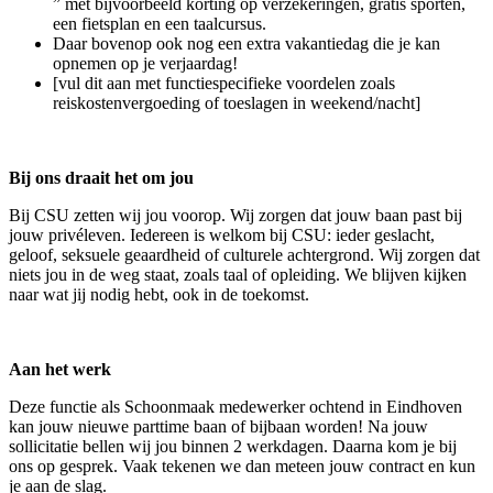
” met bijvoorbeeld korting op verzekeringen, gratis sporten,
een fietsplan en een taalcursus.
Daar bovenop ook nog een extra vakantiedag die je kan
opnemen op je verjaardag!
[vul dit aan met functiespecifieke voordelen zoals
reiskostenvergoeding of toeslagen in weekend/nacht]
Bij ons draait het om jou
Bij CSU zetten wij jou voorop. Wij zorgen dat jouw baan past bij
jouw privéleven. Iedereen is welkom bij CSU: ieder geslacht,
geloof, seksuele geaardheid of culturele achtergrond. Wij zorgen dat
niets jou in de weg staat, zoals taal of opleiding. We blijven kijken
naar wat jij nodig hebt, ook in de toekomst.
Aan het werk
Deze functie als Schoonmaak medewerker ochtend in Eindhoven
kan jouw nieuwe parttime baan of bijbaan worden! Na jouw
sollicitatie bellen wij jou binnen 2 werkdagen. Daarna kom je bij
ons op gesprek. Vaak tekenen we dan meteen jouw contract en kun
je aan de slag.