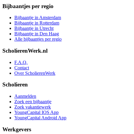
Bijbaantjes per regio
Bijbaantje in Amsterdam
Bijbaantje in Rotterdam
Bijbaantje in Utrecht
Bijbaantje in Den Haag
Alle bijbaantjes per regio
ScholierenWerk.nl
F.A.Q.
Contact
Over ScholierenWerk
Scholieren
Aanmelden
Zoek een bijbaantje
Zoek vakantiewerk
YoungCapital IOS App
YoungCapital Android App
Werkgevers