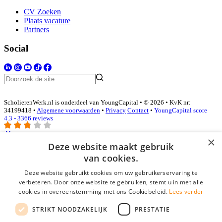
CV Zoeken
Plaats vacature
Partners
Social
ScholierenWerk.nl is onderdeel van YoungCapital • © 2026 • KvK nr:
34199418 •
Algemene voorwaarden
•
Privacy
Contact
•
YoungCapital score
4.3 - 3366 reviews
×
Deze website maakt gebruik
Inloggen als bedrijf
van cookies.
Deze website gebruikt cookies om uw gebruikerservaring te
E-mail
*
verbeteren. Door onze website te gebruiken, stemt u in met alle
cookies in overeenstemming met ons Cookiebeleid.
Lees verder
Wachtwoord
STRIKT NOODZAKELIJK
PRESTATIE
login gegevens onthouden
Wachtwoord vergeten?