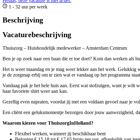
Helaas, deze vacature is niet actief.
1 - 32 uur per week
Beschrijving
Vacaturebeschrijving
Thuiszorg – Huishoudelijk medewerker – Amsterdam Centrum
Ben je op zoek naar een baan die er toe doet? Kom dan werken als 
Het is weer maandag en je mag weer lekker aan het werk. Gelukkig werk
je de zorgmap erbij om te zien wat er vandaag op het programma staat
Vandaag pak je het hele huis aan. Eerst wat stofzuigen, want je wilt 
haar favoriete shirt weer aan kan.
Gezellig even napraten, voordat jij met een voldaan gevoel naar je volg
Een cliënt een geluksmomentje bezorgen door jouw aanwezigheid, daar
Waarom kiezen voor ThuiszorgInHolland?
Flexibel werken, wanneer jij beschikbaar bent
Beloning € 15,18 tot € 17,65 bruto per uur, afhankelijk van jo