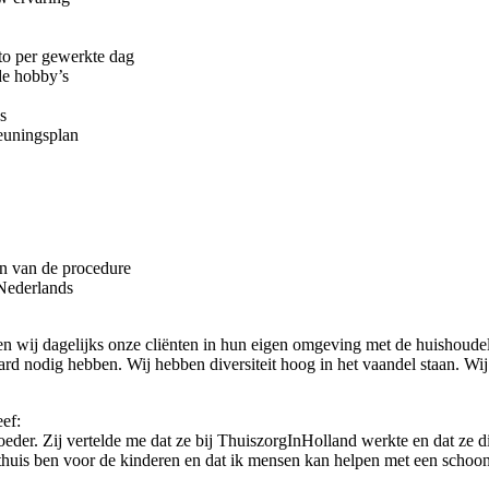
tto per gewerkte dag
de hobby’s
s
teuningsplan
n van de procedure
 Nederlands
n wij dagelijks onze cliënten in hun eigen omgeving met de huishoudel
 nodig hebben. Wij hebben diversiteit hoog in het vaandel staan. Wij m
ef:
eder. Zij vertelde me dat ze bij ThuiszorgInHolland werkte en dat ze d
er thuis ben voor de kinderen en dat ik mensen kan helpen met een schoo