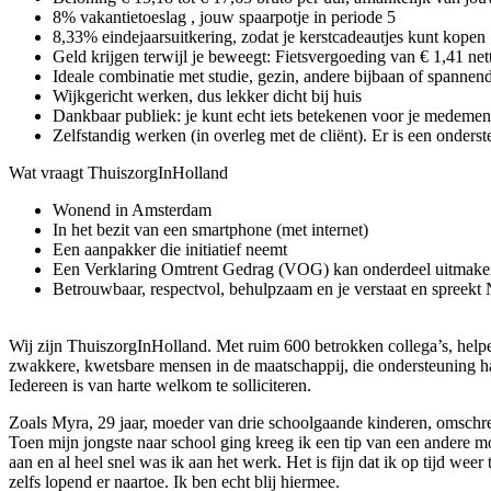
8% vakantietoeslag , jouw spaarpotje in periode 5
8,33% eindejaarsuitkering, zodat je kerstcadeautjes kunt kopen
Geld krijgen terwijl je beweegt: Fietsvergoeding van € 1,41 ne
Ideale combinatie met studie, gezin, andere bijbaan of spannen
Wijkgericht werken, dus lekker dicht bij huis
Dankbaar publiek: je kunt echt iets betekenen voor je medemen
Zelfstandig werken (in overleg met de cliënt). Er is een onders
Wat vraagt ThuiszorgInHolland
Wonend in Amsterdam
In het bezit van een smartphone (met internet)
Een aanpakker die initiatief neemt
Een Verklaring Omtrent Gedrag (VOG) kan onderdeel uitmake
Betrouwbaar, respectvol, behulpzaam en je verstaat en spreekt
Wij zijn ThuiszorgInHolland. Met ruim 600 betrokken collega’s, helpe
zwakkere, kwetsbare mensen in de maatschappij, die ondersteuning hard
Iedereen is van harte welkom te solliciteren.
Zoals Myra, 29 jaar, moeder van drie schoolgaande kinderen, omschre
Toen mijn jongste naar school ging kreeg ik een tip van een andere mo
aan en al heel snel was ik aan het werk. Het is fijn dat ik op tijd we
zelfs lopend er naartoe. Ik ben echt blij hiermee.