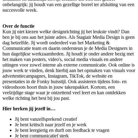
onbelangrijk: jij houdt van een gezellige borrel ter afsluiting van een
succesvolle week.
Over de functie
Kun jij niet kiezen welke designrichting jij het leukste vindt? Dan
ben je bij ons aan het juiste adres. Als Stagiair Media Design is geen
dag hetzelfde. Jij wordt onderdeel van het Marketing &
Communicatie team en daarin ondersteun je de Media Designers in
hun dagelijkse werkzaamheden. Jij houdt je onder andere bezig met
het maken van posters, video's, social media visuals en andere
uitingen voor zowel interne als externe communicatie. Ook online is
jouw werk te vinden, denk hierbij aan het opmaken van visuals voor
advertentiecampagnes, Instagram, TikTok, de website en
presentaties in de Fonky huisstijl. Ook assisteren tijdens foto- en
videoshoots hoort thuis in jouw takenpakket. Kortom, een
veelzijdige stage waar je ontzettend veel leert en kan ontdekken
welke richting het best bij jou past.
Hier herken jij jezelf in…
Jij bent vanzelfsprekend creatief
Je bent kritisch naar jezelf en je werk
Je bent leergierig en durft om feedback te vragen
Je bent communicatief sterk