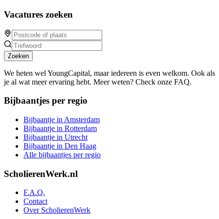
Vacatures zoeken
Zoeken
We heten wel YoungCapital, maar iedereen is even welkom. Ook als
je al wat meer ervaring hebt. Meer weten? Check onze FAQ.
Bijbaantjes per regio
Bijbaantje in Amsterdam
Bijbaantje in Rotterdam
Bijbaantje in Utrecht
Bijbaantje in Den Haag
Alle bijbaantjes per regio
ScholierenWerk.nl
F.A.Q.
Contact
Over ScholierenWerk