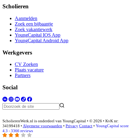
Scholieren
Aanmelden
Zoek een bijbaantje
Zoek vakantiewerk
YoungCapital IOS App
YoungCapital Android App
Werkgevers
CV Zoeken
Plaats vacature
Partners
Social
ScholierenWerk.nl is onderdeel van YoungCapital • © 2026 • KvK nr:
34199418 •
Algemene voorwaarden
•
Privacy
Contact
•
YoungCapital score
4.3 - 3366 reviews