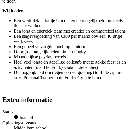
te doen.
Wij bieden…
Een werkplek in hartje Utrecht en de mogelijkheid om deels
thuis te werken
Een jong en energiek team met creatief en commercieel talent
Een stagevergoeding van €300 per maand obv een 40-urige
werkweek
Een geheel verzorgde lunch op kantoor
Doorgroeimogelijkheden binnen Fonky
Maandelijkse payday borrels
Heel veel jonge en gezellige collega's met te gekke feestjes en
activiteiten (o.a. Het Fonky Gala in december)
De mogelijkheid om (tegen een vergoeding) topfit te zijn met
onze Personal Trainer in de Fonky Gym te Utrecht
Extra informatie
Status
Inactief
Opleidingsniveaus
Middelbare school