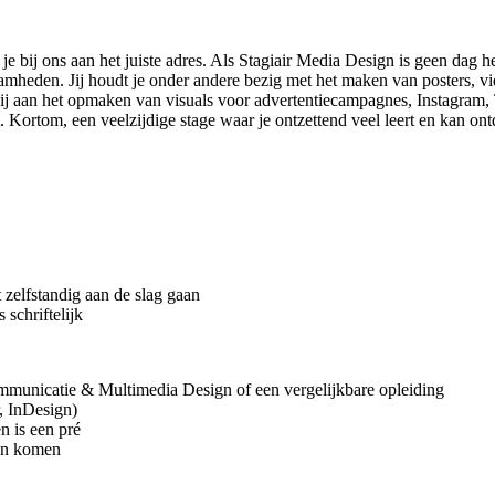
en je bij ons aan het juiste adres. Als Stagiair Media Design is geen da
mheden. Jij houdt je onder andere bezig met het maken van posters, vide
j aan het opmaken van visuals voor advertentiecampagnes, Instagram, T
. Kortom, een veelzijdige stage waar je ontzettend veel leert en kan ont
 zelfstandig aan de slag gaan
schriftelijk
ommunicatie & Multimedia Design of een vergelijkbare opleiding
r, InDesign)
n is een pré
ren komen