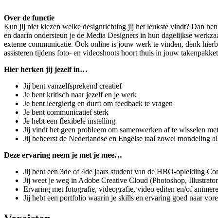
Over de functie
Kun jij niet kiezen welke designrichting jij het leukste vindt? Dan b
en daarin ondersteun je de Media Designers in hun dagelijkse werkzaa
externe communicatie. Ook online is jouw werk te vinden, denk hierbi
assisteren tijdens foto- en videoshoots hoort thuis in jouw takenpakket
Hier herken jij jezelf in…
Jij bent vanzelfsprekend creatief
Je bent kritisch naar jezelf en je werk
Je bent leergierig en durft om feedback te vragen
Je bent communicatief sterk
Je hebt een flexibele instelling
Jij vindt het geen probleem om samenwerken af te wisselen met
Jij beheerst de Nederlandse en Engelse taal zowel mondeling als 
Deze ervaring neem je met je mee…
Jij bent een 3de of 4de jaars student van de HBO-opleiding C
Jij weet je weg in Adobe Creative Cloud (Photoshop, Illustrato
Ervaring met fotografie, videografie, video editen en/of animere
Jij hebt een portfolio waarin je skills en ervaring goed naar vo