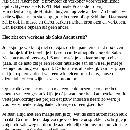
Als Sales Agent ben je promotor en verkoper voor verschillende
opdrachtgevers zoals KPN, Nationale Postcode Loterij,
VriendenLoterij, de Hartstichting en nog vele andere. Zo houden we
vette wijkacties en sta je op grote beurzen of op Schiphol. Daarnaast
zal je ook in musea en dierenparken merken promoten en verkopen.
Een flexibele bijbaan als geen ander!
Hoe ziet een werkdag als Sales Agent eruit?
Je begint je werkdag met collega’s op het pand en drinkt nog even
een kopje koffie terwijl je luistert naar de aftrap die door de Sales
Manager wordt verzorgd. Samen maak je je klaar om op pad te
gaan. In de auto zet je een lekker muziekje aan en wissel je met je
teamgenoot nog wat tips uit. De locatie is afhankelijk van het project
dat je loopt en varieert van een winkelcentrum, beurs, musea,
dierentuin of een wijk als sales promotor.
Op locatie verras je mensen met een leuk presentje en door het
voeren van een gesprek kijk je of je wat voor hen kan betekenen. Je
vertegenwoordigt het project dat jouw interesse heeft; zo werk je
voor verscheidene dagbladen, loterijen of een goed doel.
Je staat altijd met een maatje aan je zij, wat de shift automatisch leuk
maakt. Gedurende de dag voer je veel leuke gesprekken, schrijf je je
volgende sale weg en door de aantrekkelijke bonusstructuur zie je je
inkomsten van die dag snel stijgen.