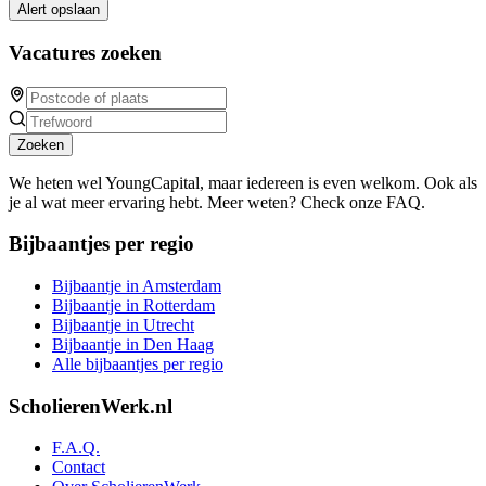
Alert opslaan
Vacatures zoeken
Zoeken
We heten wel YoungCapital, maar iedereen is even welkom. Ook als
je al wat meer ervaring hebt. Meer weten? Check onze FAQ.
Bijbaantjes per regio
Bijbaantje in Amsterdam
Bijbaantje in Rotterdam
Bijbaantje in Utrecht
Bijbaantje in Den Haag
Alle bijbaantjes per regio
ScholierenWerk.nl
F.A.Q.
Contact