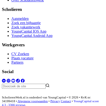
Over ScholierenWerk
Scholieren
Aanmelden
Zoek een bijbaantje
Zoek vakantiewerk
YoungCapital IOS App
YoungCapital Android App
Werkgevers
CV Zoeken
Plaats vacature
Partners
Social
ScholierenWerk.nl is onderdeel van YoungCapital • © 2026 • KvK nr:
34199418 •
Algemene voorwaarden
•
Privacy
Contact
•
YoungCapital score
4.3 - 3366 reviews