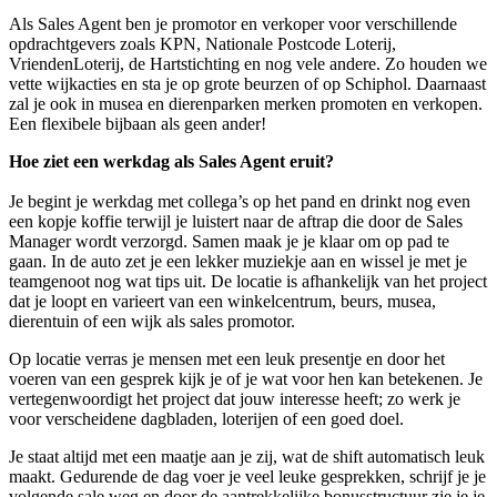
Als Sales Agent ben je promotor en verkoper voor verschillende
opdrachtgevers zoals KPN, Nationale Postcode Loterij,
VriendenLoterij, de Hartstichting en nog vele andere. Zo houden we
vette wijkacties en sta je op grote beurzen of op Schiphol. Daarnaast
zal je ook in musea en dierenparken merken promoten en verkopen.
Een flexibele bijbaan als geen ander!
Hoe ziet een werkdag als Sales Agent eruit?
Je begint je werkdag met collega’s op het pand en drinkt nog even
een kopje koffie terwijl je luistert naar de aftrap die door de Sales
Manager wordt verzorgd. Samen maak je je klaar om op pad te
gaan. In de auto zet je een lekker muziekje aan en wissel je met je
teamgenoot nog wat tips uit. De locatie is afhankelijk van het project
dat je loopt en varieert van een winkelcentrum, beurs, musea,
dierentuin of een wijk als sales promotor.
Op locatie verras je mensen met een leuk presentje en door het
voeren van een gesprek kijk je of je wat voor hen kan betekenen. Je
vertegenwoordigt het project dat jouw interesse heeft; zo werk je
voor verscheidene dagbladen, loterijen of een goed doel.
Je staat altijd met een maatje aan je zij, wat de shift automatisch leuk
maakt. Gedurende de dag voer je veel leuke gesprekken, schrijf je je
volgende sale weg en door de aantrekkelijke bonusstructuur zie je je