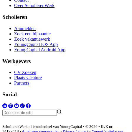
Contact
Over ScholierenWerk
Scholieren
Aanmelden
Zoek een bijbaantje
Zoek vakantiewerk
YoungCapital IOS App
YoungCapital Android App
Werkgevers
CV Zoeken
Plaats vacature
Partners
Social
ScholierenWerk.nl is onderdeel van YoungCapital • © 2026 • KvK nr:
34199418 •
Algemene voorwaarden
•
Privacy
Contact
•
YoungCapital score