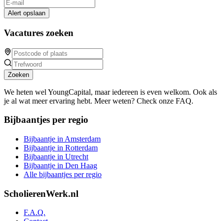
Alert opslaan
Vacatures zoeken
Zoeken
We heten wel YoungCapital, maar iedereen is even welkom. Ook als
je al wat meer ervaring hebt. Meer weten? Check onze FAQ.
Bijbaantjes per regio
Bijbaantje in Amsterdam
Bijbaantje in Rotterdam
Bijbaantje in Utrecht
Bijbaantje in Den Haag
Alle bijbaantjes per regio
ScholierenWerk.nl
F.A.Q.