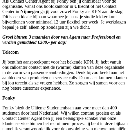
Als Contact Center Agent bij Fonky ben jij onmisbaar voor de
organisatie. Vanaf ons hoofdkantoor in
Utrecht
of het Contact
Center in
Nijmegen
ga jij voor zowel Fonky als KPN aan de slag.
Dit is een ideale bijbaan waarmee je naast je studie lekker kunt
bijverdienen voor minimaal 12 uur flexibel per week. Je werkdagen
bepaal je zelf, alleen op zondagen zijn we dicht.
Groei binnen 3 maanden door van Agent naar Professional en
verdien gemiddeld €200,- per dag!
Telecom
Jij bent hét aanspreekpunt voor het bekende KPN. Jij hebt vanuit
ons callcenter contact met de (warme) klanten van deze organisatie
in de vorm van passende aanbiedingen. Denk bijvoorbeeld aan het
aanbieden van producten en service calls. Daarnaast kunnen klanten
bij jou terecht als ze vragen hebben. Zo zorgen wij samen voor een
nog betere customer experience.
Fonky
Fonky biedt de Ultieme Studentenbaan aan voor meer dan 400
studenten door heel Nederland. Wij willen continu groeien en als
Contact Center Agent ben jij een belangrijke schakel van onze
klantenservice binnen het recruitment proces. Jij bent in deze bijbaan
namelijk verantwoordelijk voor de opvolging van nieuwe potentiële