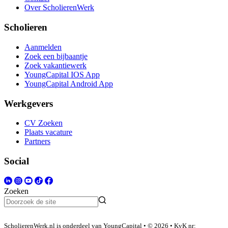
Over ScholierenWerk
Scholieren
Aanmelden
Zoek een bijbaantje
Zoek vakantiewerk
YoungCapital IOS App
YoungCapital Android App
Werkgevers
CV Zoeken
Plaats vacature
Partners
Social
Zoeken
ScholierenWerk.nl is onderdeel van YoungCapital • © 2026 • KvK nr: