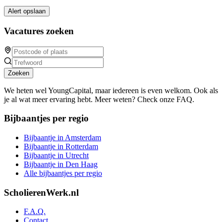
Alert opslaan
Vacatures zoeken
Zoeken
We heten wel YoungCapital, maar iedereen is even welkom. Ook als
je al wat meer ervaring hebt. Meer weten? Check onze FAQ.
Bijbaantjes per regio
Bijbaantje in Amsterdam
Bijbaantje in Rotterdam
Bijbaantje in Utrecht
Bijbaantje in Den Haag
Alle bijbaantjes per regio
ScholierenWerk.nl
F.A.Q.
Contact