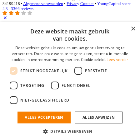
34199418 •
Algemene voorwaarden
•
Privacy
Contact
•
YoungCapital score
4.3 - 3366 reviews
×
Deze website maakt gebruik
Inloggen als bedrijf
van cookies.
E-mail
*
Deze website gebruikt cookies om uw gebruikerservaring te
verbeteren. Door onze website te gebruiken, stemt u in met alle
cookies in overeenstemming met ons Cookiebeleid.
Lees verder
Wachtwoord
STRIKT NOODZAKELIJK
PRESTATIE
login gegevens onthouden
Wachtwoord vergeten?
login
TARGETING
FUNCTIONEEL
Bedrijf aanmelden
NIET-GECLASSIFICEERD
Na het aanmelden kun je meteen je vacature plaatsen en heb je je
nieuwe collega/werknemer zo gevonden!
ALLES ACCEPTEREN
ALLES AFWIJZEN
Heb je nog geen gratis bedrijfsprofiel?
DETAILS WEERGEVEN
Bedrijf aanmelden