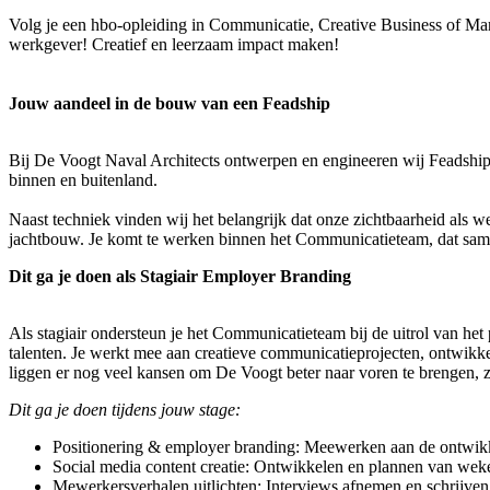
Volg je een hbo-opleiding in Communicatie, Creative Business of Mark
werkgever! Creatief en leerzaam impact maken!
Jouw aandeel in de bouw van een Feadship
Bij De Voogt Naval Architects ontwerpen en engineeren wij Feadships
binnen en buitenland.
Naast techniek vinden wij het belangrijk dat onze zichtbaarheid als w
jachtbouw. Je komt te werken binnen het Communicatieteam, dat sam
Dit ga je doen als Stagiair Employer Branding
Als stagiair ondersteun je het Communicatieteam bij de uitrol van he
talenten. Je werkt mee aan creatieve communicatieprojecten, ontwikkel
liggen er nog veel kansen om De Voogt beter naar voren te brengen, 
Dit ga je doen tijdens jouw stage:
Positionering & employer branding: Meewerken aan de ontwi
Social media content creatie: Ontwikkelen en plannen van wek
Mewerkersverhalen uitlichten: Interviews afnemen en schrijve