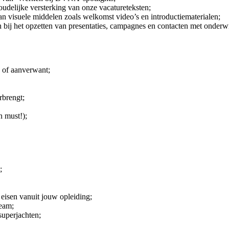
udelijke versterking van onze vacatureteksten;
 visuele middelen zoals welkomst video’s en introductiematerialen;
bij het opzetten van presentaties, campagnes en contacten met onderwij
 of aanverwant;
rbrengt;
n must!);
;
 eisen vanuit jouw opleiding;
eam;
uperjachten;