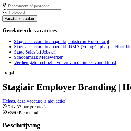
Vacatures zoeken
Gerelateerde vacatures
Stage als accountmanager bij Jobster in Hoofddorp!
Stage als accountmanager bij DMA (YoungCapital) in Hoofddo
Stage Sales bij Jobster!
Schoonmaak Medewerker
Verdien geld met het invullen van enquêtes vanuit huis!
Topjob
Stagiair Employer Branding | 
Helaas, deze vacature is niet actief.
24 - 32 uur per week
€550 Per maand
Beschrijving