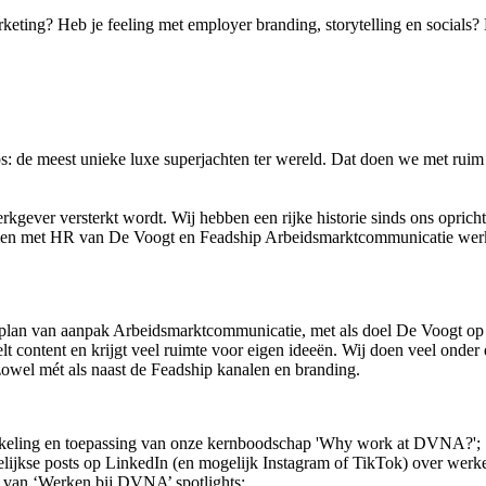
eting? Heb je feeling met employer branding, storytelling en socials?
: de meest unieke luxe superjachten ter wereld. Dat doen we met ruim
erkgever versterkt wordt. Wij hebben een rijke historie sinds ons oprich
en met HR van De Voogt en Feadship Arbeidsmarktcommunicatie werkt a
t plan van aanpak Arbeidsmarktcommunicatie, met als doel De Voogt op 
t content en krijgt veel ruimte voor eigen ideeën. Wij doen veel onder
zowel mét als naast de Feadship kanalen en branding.
kkeling en toepassing van onze kernboodschap 'Why work at DVNA?';
elijkse posts op LinkedIn (en mogelijk Instagram of TikTok) over we
n van ‘Werken bij DVNA’ spotlights;