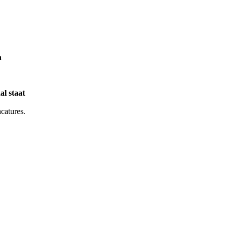
n
l staat
acatures.