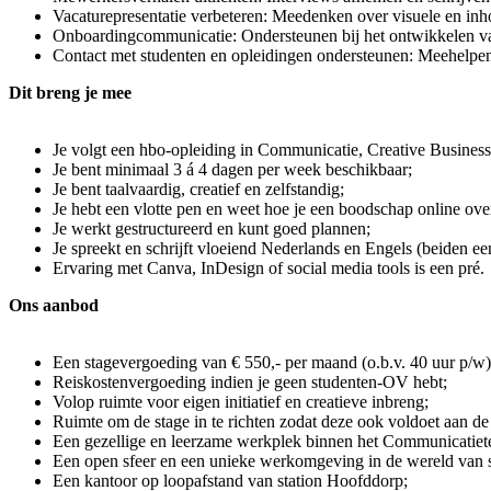
Vacaturepresentatie verbeteren: Meedenken over visuele en inho
Onboardingcommunicatie: Ondersteunen bij het ontwikkelen van
Contact met studenten en opleidingen ondersteunen: Meehelpen 
Dit breng je mee
Je volgt een hbo-opleiding in Communicatie, Creative Business
Je bent minimaal 3 á 4 dagen per week beschikbaar;
Je bent taalvaardig, creatief en zelfstandig;
Je hebt een vlotte pen en weet hoe je een boodschap online ove
Je werkt gestructureerd en kunt goed plannen;
Je spreekt en schrijft vloeiend Nederlands en Engels (beiden ee
Ervaring met Canva, InDesign of social media tools is een pré.
Ons aanbod
Een stagevergoeding van € 550,- per maand (o.b.v. 40 uur p/w)
Reiskostenvergoeding indien je geen studenten-OV hebt;
Volop ruimte voor eigen initiatief en creatieve inbreng;
Ruimte om de stage in te richten zodat deze ook voldoet aan de
Een gezellige en leerzame werkplek binnen het Communicatiet
Een open sfeer en een unieke werkomgeving in de wereld van s
Een kantoor op loopafstand van station Hoofddorp;