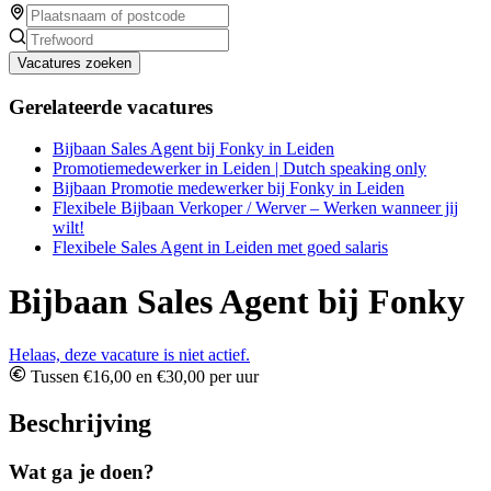
Vacatures zoeken
Gerelateerde vacatures
Bijbaan Sales Agent bij Fonky in Leiden
Promotiemedewerker in Leiden | Dutch speaking only
Bijbaan Promotie medewerker bij Fonky in Leiden
Flexibele Bijbaan Verkoper / Werver – Werken wanneer jij
wilt!
Flexibele Sales Agent in Leiden met goed salaris
Bijbaan Sales Agent bij Fonky
Helaas, deze vacature is niet actief.
Tussen €16,00 en €30,00 per uur
Beschrijving
Wat ga je doen?