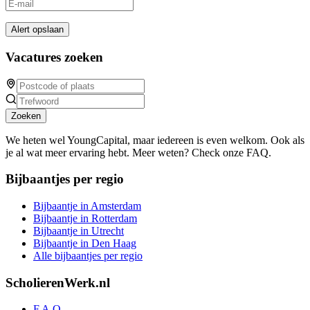
Alert opslaan
Vacatures zoeken
Zoeken
We heten wel YoungCapital, maar iedereen is even welkom. Ook als
je al wat meer ervaring hebt. Meer weten? Check onze FAQ.
Bijbaantjes per regio
Bijbaantje in Amsterdam
Bijbaantje in Rotterdam
Bijbaantje in Utrecht
Bijbaantje in Den Haag
Alle bijbaantjes per regio
ScholierenWerk.nl
F.A.Q.