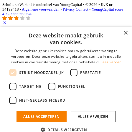
ScholierenWerk.nl is onderdeel van YoungCapital • © 2026 • KvK nr:
34199418 •
Algemene voorwaarden
•
Privacy
Contact
•
YoungCapital score
4.3 - 3366 reviews
×
Deze website maakt gebruik
Inloggen als bedrijf
van cookies.
E-mail
*
Deze website gebruikt cookies om uw gebruikerservaring te
verbeteren. Door onze website te gebruiken, stemt u in met alle
cookies in overeenstemming met ons Cookiebeleid.
Lees verder
Wachtwoord
STRIKT NOODZAKELIJK
PRESTATIE
login gegevens onthouden
Wachtwoord vergeten?
login
TARGETING
FUNCTIONEEL
Bedrijf aanmelden
NIET-GECLASSIFICEERD
Na het aanmelden kun je meteen je vacature plaatsen en heb je je
nieuwe collega/werknemer zo gevonden!
ALLES ACCEPTEREN
ALLES AFWIJZEN
Heb je nog geen gratis bedrijfsprofiel?
DETAILS WEERGEVEN