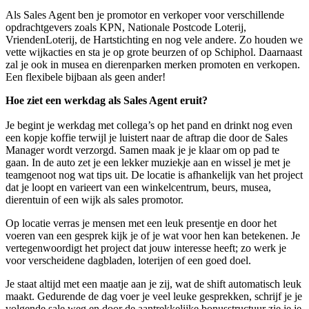
Als Sales Agent ben je promotor en verkoper voor verschillende
opdrachtgevers zoals KPN, Nationale Postcode Loterij,
VriendenLoterij, de Hartstichting en nog vele andere. Zo houden we
vette wijkacties en sta je op grote beurzen of op Schiphol. Daarnaast
zal je ook in musea en dierenparken merken promoten en verkopen.
Een flexibele bijbaan als geen ander!
Hoe ziet een werkdag als Sales Agent eruit?
Je begint je werkdag met collega’s op het pand en drinkt nog even
een kopje koffie terwijl je luistert naar de aftrap die door de Sales
Manager wordt verzorgd. Samen maak je je klaar om op pad te
gaan. In de auto zet je een lekker muziekje aan en wissel je met je
teamgenoot nog wat tips uit. De locatie is afhankelijk van het project
dat je loopt en varieert van een winkelcentrum, beurs, musea,
dierentuin of een wijk als sales promotor.
Op locatie verras je mensen met een leuk presentje en door het
voeren van een gesprek kijk je of je wat voor hen kan betekenen. Je
vertegenwoordigt het project dat jouw interesse heeft; zo werk je
voor verscheidene dagbladen, loterijen of een goed doel.
Je staat altijd met een maatje aan je zij, wat de shift automatisch leuk
maakt. Gedurende de dag voer je veel leuke gesprekken, schrijf je je
volgende sale weg en door de aantrekkelijke bonusstructuur zie je je