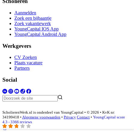
Scholieren
Aanmelden
Zoek een bijbaantje
Zoek vakantiewerk
YoungCapital IOS App
YoungCapital Android App
Werkgevers
CV Zoeken
Plaats vacature
Partners
Social
ScholierenWerk.nl is onderdeel van YoungCapital • © 2026 • KvK nr:
34199418 •
Algemene voorwaarden
•
Privacy
Contact
•
YoungCapital score
4.3 - 3366 reviews