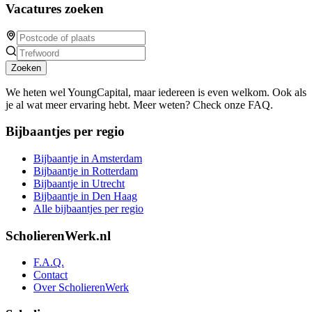
Vacatures zoeken
Zoeken
We heten wel YoungCapital, maar iedereen is even welkom. Ook als
je al wat meer ervaring hebt. Meer weten? Check onze FAQ.
Bijbaantjes per regio
Bijbaantje in Amsterdam
Bijbaantje in Rotterdam
Bijbaantje in Utrecht
Bijbaantje in Den Haag
Alle bijbaantjes per regio
ScholierenWerk.nl
F.A.Q.
Contact
Over ScholierenWerk