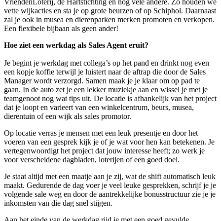
VriendenLoterij, de Hartstichting en nog vele andere. Zo houden we
vette wijkacties en sta je op grote beurzen of op Schiphol. Daarnaast
zal je ook in musea en dierenparken merken promoten en verkopen.
Een flexibele bijbaan als geen ander!
Hoe ziet een werkdag als Sales Agent eruit?
Je begint je werkdag met collega’s op het pand en drinkt nog even
een kopje koffie terwijl je luistert naar de aftrap die door de Sales
Manager wordt verzorgd. Samen maak je je klaar om op pad te
gaan. In de auto zet je een lekker muziekje aan en wissel je met je
teamgenoot nog wat tips uit. De locatie is afhankelijk van het project
dat je loopt en varieert van een winkelcentrum, beurs, musea,
dierentuin of een wijk als sales promotor.
Op locatie verras je mensen met een leuk presentje en door het
voeren van een gesprek kijk je of je wat voor hen kan betekenen. Je
vertegenwoordigt het project dat jouw interesse heeft; zo werk je
voor verscheidene dagbladen, loterijen of een goed doel.
Je staat altijd met een maatje aan je zij, wat de shift automatisch leuk
maakt. Gedurende de dag voer je veel leuke gesprekken, schrijf je je
volgende sale weg en door de aantrekkelijke bonusstructuur zie je je
inkomsten van die dag snel stijgen.
Aan het einde van de werkdag rijd je met een goed gevulde