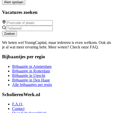
Alert opslaan
Vacatures zoeken
Zoeken
We heten wel YoungCapital, maar iedereen is even welkom. Ook als
je al wat meer ervaring hebt. Meer weten? Check onze FAQ.
Bijbaantjes per regio
Bijbaantje in Amsterdam
Bijbaantje in Rotterdam
Bijbaantje in Utrecht
Bijbaantje in Den Haag
Alle bijbaantjes per regio
ScholierenWerk.nl
F.A.Q.
Contact