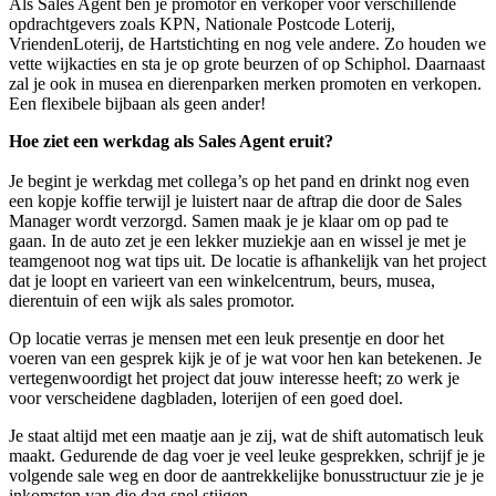
Als Sales Agent ben je promotor en verkoper voor verschillende
opdrachtgevers zoals KPN, Nationale Postcode Loterij,
VriendenLoterij, de Hartstichting en nog vele andere. Zo houden we
vette wijkacties en sta je op grote beurzen of op Schiphol. Daarnaast
zal je ook in musea en dierenparken merken promoten en verkopen.
Een flexibele bijbaan als geen ander!
Hoe ziet een werkdag als Sales Agent eruit?
Je begint je werkdag met collega’s op het pand en drinkt nog even
een kopje koffie terwijl je luistert naar de aftrap die door de Sales
Manager wordt verzorgd. Samen maak je je klaar om op pad te
gaan. In de auto zet je een lekker muziekje aan en wissel je met je
teamgenoot nog wat tips uit. De locatie is afhankelijk van het project
dat je loopt en varieert van een winkelcentrum, beurs, musea,
dierentuin of een wijk als sales promotor.
Op locatie verras je mensen met een leuk presentje en door het
voeren van een gesprek kijk je of je wat voor hen kan betekenen. Je
vertegenwoordigt het project dat jouw interesse heeft; zo werk je
voor verscheidene dagbladen, loterijen of een goed doel.
Je staat altijd met een maatje aan je zij, wat de shift automatisch leuk
maakt. Gedurende de dag voer je veel leuke gesprekken, schrijf je je
volgende sale weg en door de aantrekkelijke bonusstructuur zie je je
inkomsten van die dag snel stijgen.