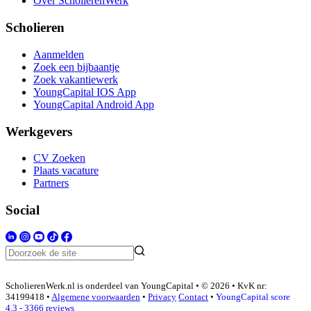
Over ScholierenWerk
Scholieren
Aanmelden
Zoek een bijbaantje
Zoek vakantiewerk
YoungCapital IOS App
YoungCapital Android App
Werkgevers
CV Zoeken
Plaats vacature
Partners
Social
ScholierenWerk.nl is onderdeel van YoungCapital • © 2026 • KvK nr:
34199418 •
Algemene voorwaarden
•
Privacy
Contact
•
YoungCapital score
4.3 - 3366 reviews