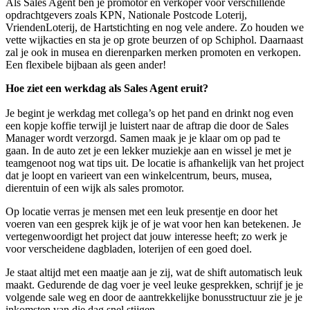
Als Sales Agent ben je promotor en verkoper voor verschillende
opdrachtgevers zoals KPN, Nationale Postcode Loterij,
VriendenLoterij, de Hartstichting en nog vele andere. Zo houden we
vette wijkacties en sta je op grote beurzen of op Schiphol. Daarnaast
zal je ook in musea en dierenparken merken promoten en verkopen.
Een flexibele bijbaan als geen ander!
Hoe ziet een werkdag als Sales Agent eruit?
Je begint je werkdag met collega’s op het pand en drinkt nog even
een kopje koffie terwijl je luistert naar de aftrap die door de Sales
Manager wordt verzorgd. Samen maak je je klaar om op pad te
gaan. In de auto zet je een lekker muziekje aan en wissel je met je
teamgenoot nog wat tips uit. De locatie is afhankelijk van het project
dat je loopt en varieert van een winkelcentrum, beurs, musea,
dierentuin of een wijk als sales promotor.
Op locatie verras je mensen met een leuk presentje en door het
voeren van een gesprek kijk je of je wat voor hen kan betekenen. Je
vertegenwoordigt het project dat jouw interesse heeft; zo werk je
voor verscheidene dagbladen, loterijen of een goed doel.
Je staat altijd met een maatje aan je zij, wat de shift automatisch leuk
maakt. Gedurende de dag voer je veel leuke gesprekken, schrijf je je
volgende sale weg en door de aantrekkelijke bonusstructuur zie je je
inkomsten van die dag snel stijgen.