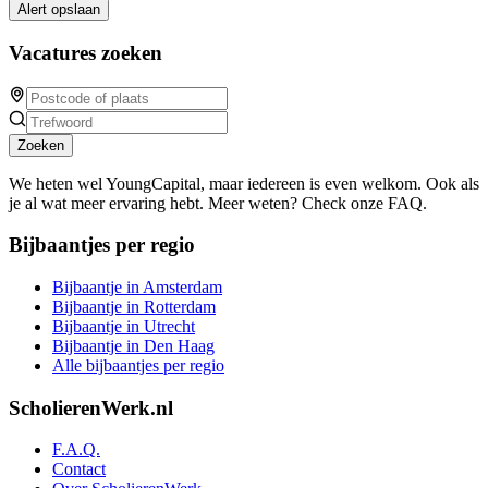
Alert opslaan
Vacatures zoeken
Zoeken
We heten wel YoungCapital, maar iedereen is even welkom. Ook als
je al wat meer ervaring hebt. Meer weten? Check onze FAQ.
Bijbaantjes per regio
Bijbaantje in Amsterdam
Bijbaantje in Rotterdam
Bijbaantje in Utrecht
Bijbaantje in Den Haag
Alle bijbaantjes per regio
ScholierenWerk.nl
F.A.Q.
Contact