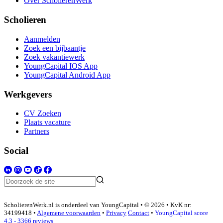
Over ScholierenWerk
Scholieren
Aanmelden
Zoek een bijbaantje
Zoek vakantiewerk
YoungCapital IOS App
YoungCapital Android App
Werkgevers
CV Zoeken
Plaats vacature
Partners
Social
ScholierenWerk.nl is onderdeel van YoungCapital • © 2026 • KvK nr:
34199418 •
Algemene voorwaarden
•
Privacy
Contact
•
YoungCapital score
4.3 - 3366 reviews