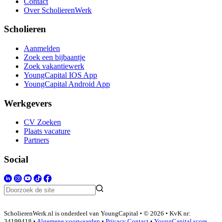
Contact
Over ScholierenWerk
Scholieren
Aanmelden
Zoek een bijbaantje
Zoek vakantiewerk
YoungCapital IOS App
YoungCapital Android App
Werkgevers
CV Zoeken
Plaats vacature
Partners
Social
ScholierenWerk.nl is onderdeel van YoungCapital • © 2026 • KvK nr:
34199418 •
Algemene voorwaarden
•
Privacy
Contact
•
YoungCapital score