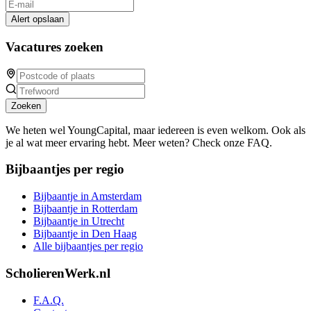
Alert opslaan
Vacatures zoeken
Zoeken
We heten wel YoungCapital, maar iedereen is even welkom. Ook als
je al wat meer ervaring hebt. Meer weten? Check onze FAQ.
Bijbaantjes per regio
Bijbaantje in Amsterdam
Bijbaantje in Rotterdam
Bijbaantje in Utrecht
Bijbaantje in Den Haag
Alle bijbaantjes per regio
ScholierenWerk.nl
F.A.Q.