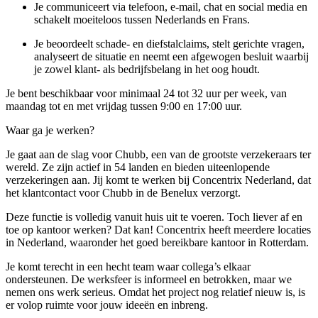
Je communiceert via telefoon, e-mail, chat en social media en
schakelt moeiteloos tussen Nederlands en Frans.
Je beoordeelt schade- en diefstalclaims, stelt gerichte vragen,
analyseert de situatie en neemt een afgewogen besluit waarbij
je zowel klant- als bedrijfsbelang in het oog houdt.
Je bent beschikbaar voor minimaal 24 tot 32 uur per week, van
maandag tot en met vrijdag tussen 9:00 en 17:00 uur.
Waar ga je werken?
Je gaat aan de slag voor Chubb, een van de grootste verzekeraars ter
wereld. Ze zijn actief in 54 landen en bieden uiteenlopende
verzekeringen aan. Jij komt te werken bij Concentrix Nederland, dat
het klantcontact voor Chubb in de Benelux verzorgt.
Deze functie is volledig vanuit huis uit te voeren. Toch liever af en
toe op kantoor werken? Dat kan! Concentrix heeft meerdere locaties
in Nederland, waaronder het goed bereikbare kantoor in Rotterdam.
Je komt terecht in een hecht team waar collega’s elkaar
ondersteunen. De werksfeer is informeel en betrokken, maar we
nemen ons werk serieus. Omdat het project nog relatief nieuw is, is
er volop ruimte voor jouw ideeën en inbreng.