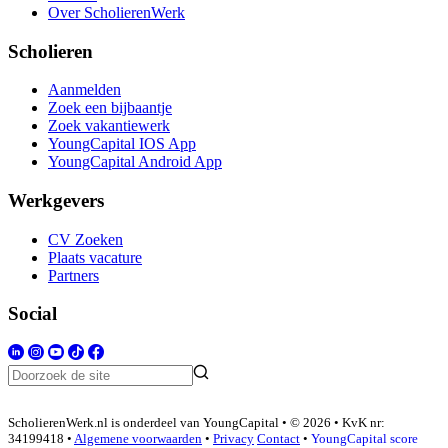
Over ScholierenWerk
Scholieren
Aanmelden
Zoek een bijbaantje
Zoek vakantiewerk
YoungCapital IOS App
YoungCapital Android App
Werkgevers
CV Zoeken
Plaats vacature
Partners
Social
ScholierenWerk.nl is onderdeel van YoungCapital • © 2026 • KvK nr:
34199418 •
Algemene voorwaarden
•
Privacy
Contact
•
YoungCapital score