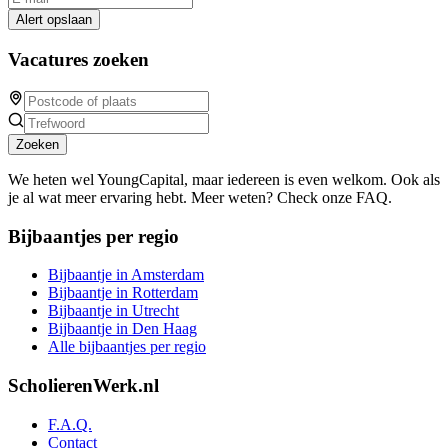
Alert opslaan
Vacatures zoeken
Zoeken
We heten wel YoungCapital, maar iedereen is even welkom. Ook als
je al wat meer ervaring hebt. Meer weten? Check onze FAQ.
Bijbaantjes per regio
Bijbaantje in Amsterdam
Bijbaantje in Rotterdam
Bijbaantje in Utrecht
Bijbaantje in Den Haag
Alle bijbaantjes per regio
ScholierenWerk.nl
F.A.Q.
Contact