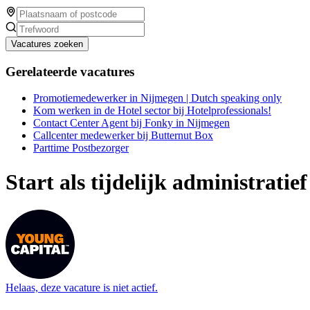
Vacatures zoeken
Gerelateerde vacatures
Promotiemedewerker in Nijmegen | Dutch speaking only
Kom werken in de Hotel sector bij Hotelprofessionals!
Contact Center Agent bij Fonky in Nijmegen
Callcenter medewerker bij Butternut Box
Parttime Postbezorger
Start als tijdelijk administrati
Helaas, deze vacature is niet actief.