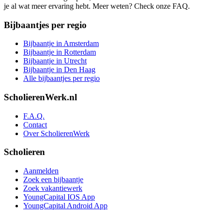
je al wat meer ervaring hebt. Meer weten? Check onze FAQ.
Bijbaantjes per regio
Bijbaantje in Amsterdam
Bijbaantje in Rotterdam
Bijbaantje in Utrecht
Bijbaantje in Den Haag
Alle bijbaantjes per regio
ScholierenWerk.nl
F.A.Q.
Contact
Over ScholierenWerk
Scholieren
Aanmelden
Zoek een bijbaantje
Zoek vakantiewerk
YoungCapital IOS App
YoungCapital Android App