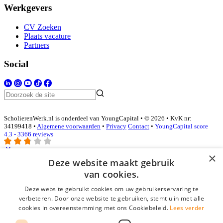
Werkgevers
CV Zoeken
Plaats vacature
Partners
Social
ScholierenWerk.nl is onderdeel van YoungCapital • © 2026 • KvK nr:
34199418 •
Algemene voorwaarden
•
Privacy
Contact
•
YoungCapital score
4.3 - 3366 reviews
×
Deze website maakt gebruik
Inloggen als bedrijf
van cookies.
Deze website gebruikt cookies om uw gebruikerservaring te
E-mail
*
verbeteren. Door onze website te gebruiken, stemt u in met alle
cookies in overeenstemming met ons Cookiebeleid.
Lees verder
Wachtwoord