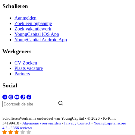
Scholieren
Aanmelden
Zoek een bijbaantje
Zoek vakantiewerk
YoungCapital IOS App
YoungCapital Android App
Werkgevers
CV Zoeken
Plaats vacature
Partners
Social
ScholierenWerk.nl is onderdeel van YoungCapital • © 2026 • KvK nr:
34199418 •
Algemene voorwaarden
•
Privacy
Contact
•
YoungCapital score
4.3 - 3366 reviews