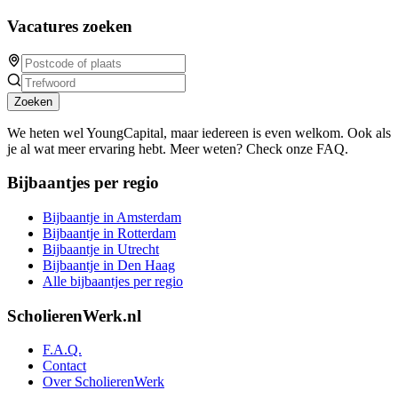
Vacatures zoeken
Zoeken
We heten wel YoungCapital, maar iedereen is even welkom. Ook als
je al wat meer ervaring hebt. Meer weten? Check onze FAQ.
Bijbaantjes per regio
Bijbaantje in Amsterdam
Bijbaantje in Rotterdam
Bijbaantje in Utrecht
Bijbaantje in Den Haag
Alle bijbaantjes per regio
ScholierenWerk.nl
F.A.Q.
Contact
Over ScholierenWerk