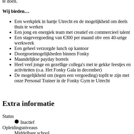
te doen.
Wij bieden…
Een werkplek in hartje Utrecht en de mogelijkheid om deels
thuis te werken
Een jong en energiek team met creatief en commercieel talent
Een stagevergoeding van €300 per maand obv een 40-urige
werkweek
Een geheel verzorgde lunch op kantoor
Doorgroeimogelijkheden binnen Fonky
Maandelijkse payday borrels
Heel veel jonge en gezellige collega's met te gekke feestjes en
activiteiten (o.a. Het Fonky Gala in december)
De mogelijkheid om (tegen een vergoeding) topfit te zijn met
onze Personal Trainer in de Fonky Gym te Utrecht
Extra informatie
Status
Inactief
Opleidingsniveaus
Middelbare school