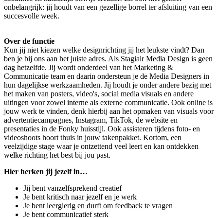
onbelangrijk: jij houdt van een gezellige borrel ter afsluiting van een
succesvolle week.
Over de functie
Kun jij niet kiezen welke designrichting jij het leukste vindt? Dan
ben je bij ons aan het juiste adres. Als Stagiair Media Design is geen
dag hetzelfde. Jij wordt onderdeel van het Marketing &
Communicatie team en daarin ondersteun je de Media Designers in
hun dagelijkse werkzaamheden. Jij houdt je onder andere bezig met
het maken van posters, video's, social media visuals en andere
uitingen voor zowel interne als externe communicatie. Ook online is
jouw werk te vinden, denk hierbij aan het opmaken van visuals voor
advertentiecampagnes, Instagram, TikTok, de website en
presentaties in de Fonky huisstijl. Ook assisteren tijdens foto- en
videoshoots hoort thuis in jouw takenpakket. Kortom, een
veelzijdige stage waar je ontzettend veel leert en kan ontdekken
welke richting het best bij jou past.
Hier herken jij jezelf in…
Jij bent vanzelfsprekend creatief
Je bent kritisch naar jezelf en je werk
Je bent leergierig en durft om feedback te vragen
Je bent communicatief sterk