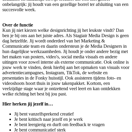
onbelangrijk: jij houdt van een gezellige borrel ter afsluiting van een
succesvolle week.
Over de functie
Kun jij niet kiezen welke designrichting jij het leukste vindt? Dan
ben je bij ons aan het juiste adres. Als Stagiair Media Design is geen
dag hetzelfde. Jij wordt onderdeel van het Marketing &
Communicatie team en daarin ondersteun je de Media Designers in
hun dagelijkse werkzaamheden. Jij houdt je onder andere bezig met
het maken van posters, video's, social media visuals en andere
uitingen voor zowel interne als externe communicatie. Ook online is
jouw werk te vinden, denk hierbij aan het opmaken van visuals voor
advertentiecampagnes, Instagram, TikTok, de website en
presentaties in de Fonky huisstijl. Ook assisteren tijdens foto- en
videoshoots hoort thuis in jouw takenpakket. Kortom, een
veelzijdige stage waar je ontzettend veel leert en kan ontdekken
welke richting het best bij jou past.
Hier herken jij jezelf in…
Jij bent vanzelfsprekend creatief
Je bent kritisch naar jezelf en je werk
Je bent leergierig en durft om feedback te vragen
Je bent communicatief sterk