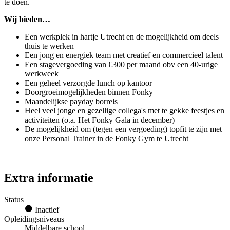
te doen.
Wij bieden…
Een werkplek in hartje Utrecht en de mogelijkheid om deels
thuis te werken
Een jong en energiek team met creatief en commercieel talent
Een stagevergoeding van €300 per maand obv een 40-urige
werkweek
Een geheel verzorgde lunch op kantoor
Doorgroeimogelijkheden binnen Fonky
Maandelijkse payday borrels
Heel veel jonge en gezellige collega's met te gekke feestjes en
activiteiten (o.a. Het Fonky Gala in december)
De mogelijkheid om (tegen een vergoeding) topfit te zijn met
onze Personal Trainer in de Fonky Gym te Utrecht
Extra informatie
Status
Inactief
Opleidingsniveaus
Middelbare school