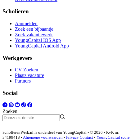
Scholieren
Aanmelden
Zoek een bijbaantje
Zoek vakantiewerk
YoungCapital IOS App
YoungCapital Android App
Werkgevers
CV Zoeken
Plaats vacature
Partners
Social
Zoeken
ScholierenWerk.nl is onderdeel van YoungCapital • © 2026 • KvK nr:
34199418 •
Algemene voorwaarden
•
Privacy
Contact
•
YoungCapital score