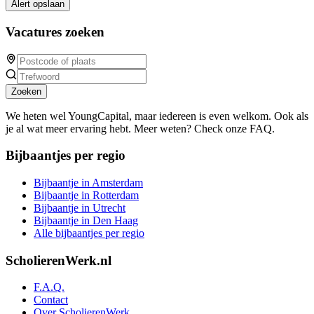
Alert opslaan
Vacatures zoeken
Zoeken
We heten wel YoungCapital, maar iedereen is even welkom. Ook als
je al wat meer ervaring hebt. Meer weten? Check onze FAQ.
Bijbaantjes per regio
Bijbaantje in Amsterdam
Bijbaantje in Rotterdam
Bijbaantje in Utrecht
Bijbaantje in Den Haag
Alle bijbaantjes per regio
ScholierenWerk.nl
F.A.Q.
Contact
Over ScholierenWerk