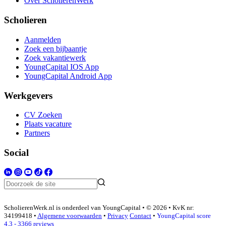
Over ScholierenWerk
Scholieren
Aanmelden
Zoek een bijbaantje
Zoek vakantiewerk
YoungCapital IOS App
YoungCapital Android App
Werkgevers
CV Zoeken
Plaats vacature
Partners
Social
ScholierenWerk.nl is onderdeel van YoungCapital • © 2026 • KvK nr:
34199418 •
Algemene voorwaarden
•
Privacy
Contact
•
YoungCapital score
4.3 - 3366 reviews