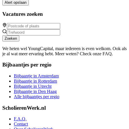
Alert opslaan
Vacatures zoeken
Zoeken
We heten wel YoungCapital, maar iedereen is even welkom. Ook als
je al wat meer ervaring hebt. Meer weten? Check onze FAQ.
Bijbaantjes per regio
Bijbaantje in Amsterdam
Bijbaantje in Rotterdam
Bijbaantje in Utrecht
Bijbaantje in Den Haag
Alle bijbaantjes per regio
ScholierenWerk.nl
F.A.Q.
Contact