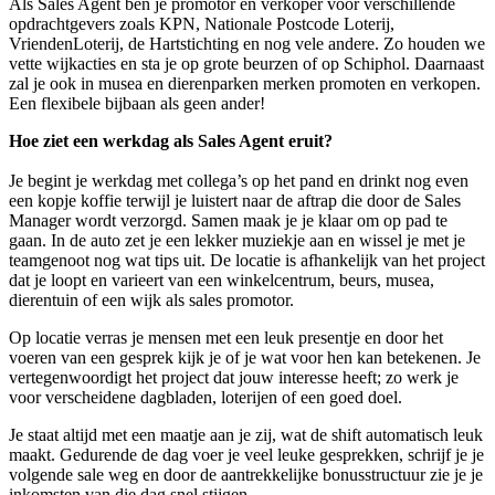
Als Sales Agent ben je promotor en verkoper voor verschillende
opdrachtgevers zoals KPN, Nationale Postcode Loterij,
VriendenLoterij, de Hartstichting en nog vele andere. Zo houden we
vette wijkacties en sta je op grote beurzen of op Schiphol. Daarnaast
zal je ook in musea en dierenparken merken promoten en verkopen.
Een flexibele bijbaan als geen ander!
Hoe ziet een werkdag als Sales Agent eruit?
Je begint je werkdag met collega’s op het pand en drinkt nog even
een kopje koffie terwijl je luistert naar de aftrap die door de Sales
Manager wordt verzorgd. Samen maak je je klaar om op pad te
gaan. In de auto zet je een lekker muziekje aan en wissel je met je
teamgenoot nog wat tips uit. De locatie is afhankelijk van het project
dat je loopt en varieert van een winkelcentrum, beurs, musea,
dierentuin of een wijk als sales promotor.
Op locatie verras je mensen met een leuk presentje en door het
voeren van een gesprek kijk je of je wat voor hen kan betekenen. Je
vertegenwoordigt het project dat jouw interesse heeft; zo werk je
voor verscheidene dagbladen, loterijen of een goed doel.
Je staat altijd met een maatje aan je zij, wat de shift automatisch leuk
maakt. Gedurende de dag voer je veel leuke gesprekken, schrijf je je
volgende sale weg en door de aantrekkelijke bonusstructuur zie je je
inkomsten van die dag snel stijgen.