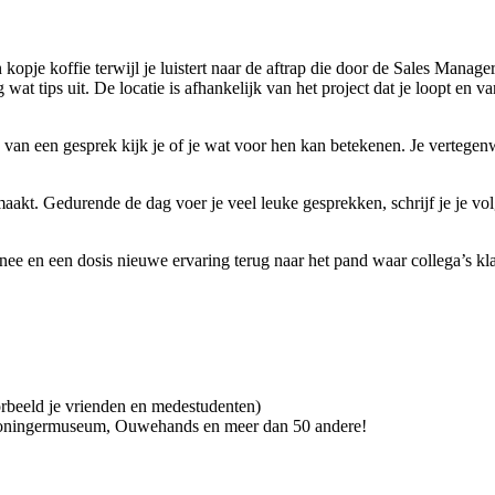
 kopje koffie terwijl je luistert naar de aftrap die door de Sales Mana
wat tips uit. De locatie is afhankelijk van het project dat je loopt en 
 van een gesprek kijk je of je wat voor hen kan betekenen. Je vertegenw
k maakt. Gedurende de dag voer je veel leuke gesprekken, schrijf je je v
e en een dosis nieuwe ervaring terug naar het pand waar collega’s klaa
beeld je vrienden en medestudenten)
Groningermuseum, Ouwehands en meer dan 50 andere!