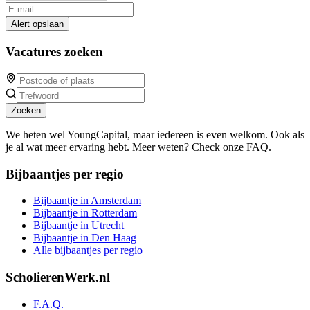
Alert opslaan
Vacatures zoeken
Zoeken
We heten wel YoungCapital, maar iedereen is even welkom. Ook als
je al wat meer ervaring hebt. Meer weten? Check onze FAQ.
Bijbaantjes per regio
Bijbaantje in Amsterdam
Bijbaantje in Rotterdam
Bijbaantje in Utrecht
Bijbaantje in Den Haag
Alle bijbaantjes per regio
ScholierenWerk.nl
F.A.Q.