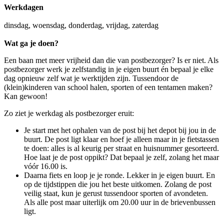
Werkdagen
dinsdag, woensdag, donderdag, vrijdag, zaterdag
Wat ga je doen?
Een baan met meer vrijheid dan die van postbezorger? Is er niet. Als
postbezorger werk je zelfstandig in je eigen buurt én bepaal je elke
dag opnieuw zelf wat je werktijden zijn. Tussendoor de
(klein)kinderen van school halen, sporten of een tentamen maken?
Kan gewoon!
Zo ziet je werkdag als postbezorger eruit:
Je start met het ophalen van de post bij het depot bij jou in de
buurt. De post ligt klaar en hoef je alleen maar in je fietstassen
te doen: alles is al keurig per straat en huisnummer gesorteerd.
Hoe laat je de post oppikt? Dat bepaal je zelf, zolang het maar
vóór 16.00 is.
Daarna fiets en loop je je ronde. Lekker in je eigen buurt. En
op de tijdstippen die jou het beste uitkomen. Zolang de post
veilig staat, kun je gerust tussendoor sporten of avondeten.
Als alle post maar uiterlijk om 20.00 uur in de brievenbussen
ligt.