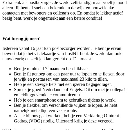
Extra leuk als postbezorger: Je werkt zelfstandig, maar voelt je nooit
alleen. Jij bent al snel een bekende in de wijk en bouwt leuke
contacten met bewoners en collega’s op. En omdat je lekker actief
bezig bent, werk je ongemerkt aan een betere conditie!
Wat breng jij mee?
Iedereen vanaf 16 jaar kan postbezorger worden. Je bent je ervan
bewust dat je hét visitekaartje van PostNL bent. Je werkt dan ook
nauwkeurig en stelt je klantgericht op. Daarnaast:
Ben je minimaal 7 maanden beschikbaar.
Ben je fit genoeg om een paar uur te lopen en te fietsen door
je wijk en posttassen van maximaal 23 kilo te tillen.
Heb je een stevige fiets met een ijzeren bagagedrager.
Spreek je goed Nederlands of Engels. Dit om met je collega’s
en leidinggevende te communiceren.
Heb je een smartphone om te gebruiken tijdens je werk.
Ben je flexibel om verschillende wijken te lopen. Je hebt
namelijk niet altijd een vaste route.
Als je bij ons gaat werken, heb je een Verklaring Omtrent
Gedrag (VOG) nodig. Uiteraard krijg je deze vergoed.