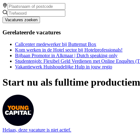
Vacatures zoeken
Gerelateerde vacatures
Callcenter medewerker bij Butternut Box
Kom werken in de Hotel sector bij Hotelprofessionals!
Bijbaan Promotor in Alkmaar | Dutch speaking only
Studentenjob: Flexibel Geld Verdienen met Online Enquêtes (
Vakantiewerk Huishoudelijke Hulp in jouw regio
Start nu als fulltime producti
Helaas, deze vacature is niet actief.