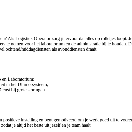
ken? Als Logistiek Operator zorg jij ervoor dat alles op rolletjes loopt
sters te nemen voor het laboratorium en de administratie bij te houde
wel ochtend/middagdiensten als avonddiensten draait.
p en Laboratorium;
eit in het Ultimo-systeem;
enst bij grote storingen.
en positieve instelling en bent gemotiveerd om je werk goed uit te voer
at je altijd het beste uit jezelf en je team haalt.