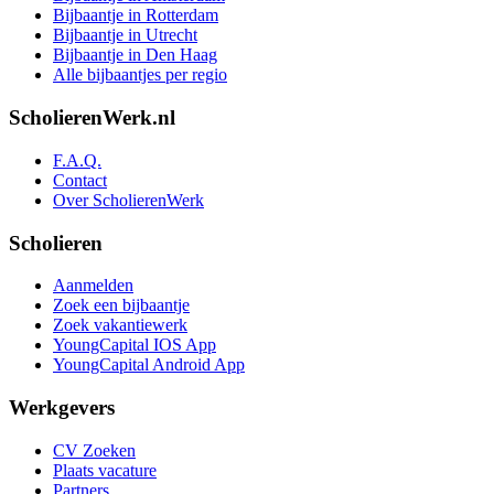
Bijbaantje in Rotterdam
Bijbaantje in Utrecht
Bijbaantje in Den Haag
Alle bijbaantjes per regio
ScholierenWerk.nl
F.A.Q.
Contact
Over ScholierenWerk
Scholieren
Aanmelden
Zoek een bijbaantje
Zoek vakantiewerk
YoungCapital IOS App
YoungCapital Android App
Werkgevers
CV Zoeken
Plaats vacature
Partners