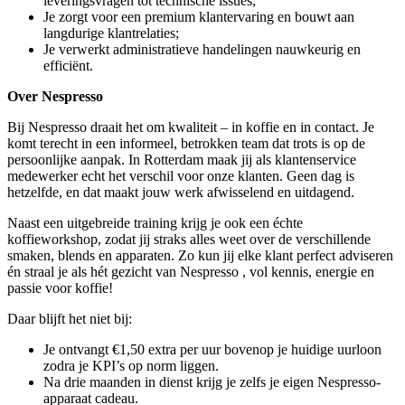
leveringsvragen tot technische issues;
Je zorgt voor een premium klantervaring en bouwt aan
langdurige klantrelaties;
Je verwerkt administratieve handelingen nauwkeurig en
efficiënt.
Over Nespresso
Bij Nespresso draait het om kwaliteit – in koffie en in contact. Je
komt terecht in een informeel, betrokken team dat trots is op de
persoonlijke aanpak. In Rotterdam maak jij als klantenservice
medewerker echt het verschil voor onze klanten. Geen dag is
hetzelfde, en dat maakt jouw werk afwisselend en uitdagend.
Naast een uitgebreide training krijg je ook een échte
koffieworkshop, zodat jij straks alles weet over de verschillende
smaken, blends en apparaten. Zo kun jij elke klant perfect adviseren
én straal je als hét gezicht van Nespresso , vol kennis, energie en
passie voor koffie!
Daar blijft het niet bij:
Je ontvangt €1,50 extra per uur bovenop je huidige uurloon
zodra je KPI’s op norm liggen.
Na drie maanden in dienst krijg je zelfs je eigen Nespresso-
apparaat cadeau.