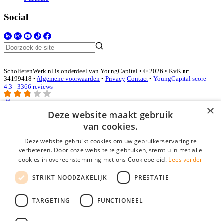
Social
ScholierenWerk.nl is onderdeel van YoungCapital • © 2026 • KvK nr:
34199418 •
Algemene voorwaarden
•
Privacy
Contact
•
YoungCapital score
4.3 - 3366 reviews
×
Deze website maakt gebruik
Inloggen als bedrijf
van cookies.
Deze website gebruikt cookies om uw gebruikerservaring te
E-mail
*
verbeteren. Door onze website te gebruiken, stemt u in met alle
cookies in overeenstemming met ons Cookiebeleid.
Lees verder
Wachtwoord
STRIKT NOODZAKELIJK
PRESTATIE
login gegevens onthouden
Wachtwoord vergeten?
login
TARGETING
FUNCTIONEEL
Bedrijf aanmelden