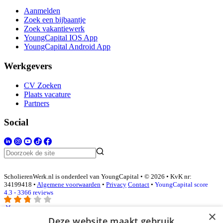
Aanmelden
Zoek een bijbaantje
Zoek vakantiewerk
YoungCapital IOS App
YoungCapital Android App
Werkgevers
CV Zoeken
Plaats vacature
Partners
Social
ScholierenWerk.nl is onderdeel van YoungCapital • © 2026 • KvK nr:
34199418 •
Algemene voorwaarden
•
Privacy
Contact
•
YoungCapital score
4.3 - 3366 reviews
×
Deze website maakt gebruik