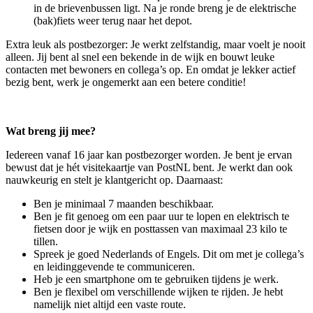
in de brievenbussen ligt. Na je ronde breng je de elektrische
(bak)fiets weer terug naar het depot.
Extra leuk als postbezorger: Je werkt zelfstandig, maar voelt je nooit
alleen. Jij bent al snel een bekende in de wijk en bouwt leuke
contacten met bewoners en collega’s op. En omdat je lekker actief
bezig bent, werk je ongemerkt aan een betere conditie!
Wat breng jij mee?
Iedereen vanaf 16 jaar kan postbezorger worden. Je bent je ervan
bewust dat je hét visitekaartje van PostNL bent. Je werkt dan ook
nauwkeurig en stelt je klantgericht op. Daarnaast:
Ben je minimaal 7 maanden beschikbaar.
Ben je fit genoeg om een paar uur te lopen en elektrisch te
fietsen door je wijk en posttassen van maximaal 23 kilo te
tillen.
Spreek je goed Nederlands of Engels. Dit om met je collega’s
en leidinggevende te communiceren.
Heb je een smartphone om te gebruiken tijdens je werk.
Ben je flexibel om verschillende wijken te rijden. Je hebt
namelijk niet altijd een vaste route.