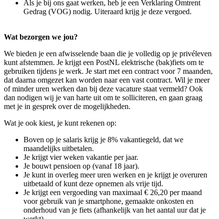
Als je bij ons gaat werken, heb je een Verklaring Omtrent
Gedrag (VOG) nodig. Uiteraard krijg je deze vergoed.
Wat bezorgen we jou?
We bieden je een afwisselende baan die je volledig op je privéleven
kunt afstemmen. Je krijgt een PostNL elektrische (bak)fiets om te
gebruiken tijdens je werk. Je start met een contract voor 7 maanden,
dat daarna omgezet kan worden naar een vast contract. Wil je meer
of minder uren werken dan bij deze vacature staat vermeld? Ook
dan nodigen wij je van harte uit om te solliciteren, en gaan graag
met je in gesprek over de mogelijkheden.
Wat je ook kiest, je kunt rekenen op:
Boven op je salaris krijg je 8% vakantiegeld, dat we
maandelijks uitbetalen.
Je krijgt vier weken vakantie per jaar.
Je bouwt pensioen op (vanaf 18 jaar).
Je kunt in overleg meer uren werken en je krijgt je overuren
uitbetaald of kunt deze opnemen als vrije tijd.
Je krijgt een vergoeding van maximaal € 26,20 per maand
voor gebruik van je smartphone, gemaakte onkosten en
onderhoud van je fiets (afhankelijk van het aantal uur dat je
werkt).