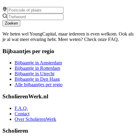
Zoeken
We heten wel YoungCapital, maar iedereen is even welkom. Ook als
je al wat meer ervaring hebt. Meer weten? Check onze FAQ.
Bijbaantjes per regio
Bijbaantje in Amsterdam
Bijbaantje in Rotterdam
Bijbaantje in Utrecht
Bijbaantje in Den Haag
Alle bijbaantjes per regio
ScholierenWerk.nl
F.A.Q.
Contact
Over ScholierenWerk
Scholieren