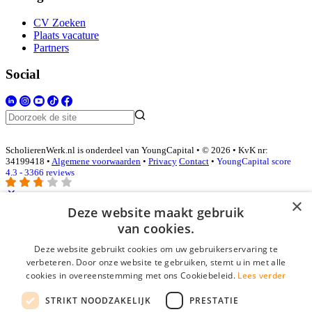
CV Zoeken
Plaats vacature
Partners
Social
ScholierenWerk.nl is onderdeel van YoungCapital • © 2026 • KvK nr:
34199418 •
Algemene voorwaarden
•
Privacy
Contact
•
YoungCapital score
4.3 - 3366 reviews
×
Deze website maakt gebruik
Inloggen als bedrijf
van cookies.
Deze website gebruikt cookies om uw gebruikerservaring te
E-mail
*
verbeteren. Door onze website te gebruiken, stemt u in met alle
cookies in overeenstemming met ons Cookiebeleid.
Lees verder
Wachtwoord
STRIKT NOODZAKELIJK
PRESTATIE
login gegevens onthouden