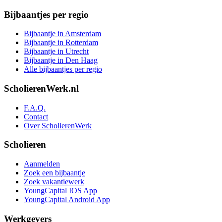
Bijbaantjes per regio
Bijbaantje in Amsterdam
Bijbaantje in Rotterdam
Bijbaantje in Utrecht
Bijbaantje in Den Haag
Alle bijbaantjes per regio
ScholierenWerk.nl
F.A.Q.
Contact
Over ScholierenWerk
Scholieren
Aanmelden
Zoek een bijbaantje
Zoek vakantiewerk
YoungCapital IOS App
YoungCapital Android App
Werkgevers