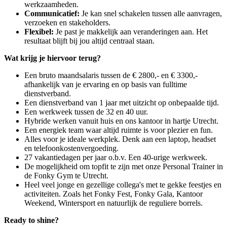
werkzaamheden.
Communicatief:
Je kan snel schakelen tussen alle aanvragen,
verzoeken en stakeholders.
Flexibel:
Je past je makkelijk aan veranderingen aan. Het
resultaat blijft bij jou altijd centraal staan.
Wat krijg je hiervoor terug?
Een bruto maandsalaris tussen de € 2800,- en € 3300,-
afhankelijk van je ervaring en op basis van fulltime
dienstverband.
Een dienstverband van 1 jaar met uitzicht op onbepaalde tijd.
Een werkweek tussen de 32 en 40 uur.
Hybride werken vanuit huis en ons kantoor in hartje Utrecht.
Een energiek team waar altijd ruimte is voor plezier en fun.
Alles voor je ideale werkplek. Denk aan een laptop, headset
en telefoonkostenvergoeding.
27 vakantiedagen per jaar o.b.v. Een 40-urige werkweek.
De mogelijkheid om topfit te zijn met onze Personal Trainer in
de Fonky Gym te Utrecht.
Heel veel jonge en gezellige collega's met te gekke feestjes en
activiteiten. Zoals het Fonky Fest, Fonky Gala, Kantoor
Weekend, Wintersport en natuurlijk de reguliere borrels.
Ready to shine?