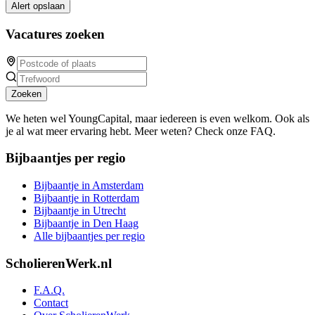
Alert opslaan
Vacatures zoeken
Zoeken
We heten wel YoungCapital, maar iedereen is even welkom. Ook als
je al wat meer ervaring hebt. Meer weten? Check onze FAQ.
Bijbaantjes per regio
Bijbaantje in Amsterdam
Bijbaantje in Rotterdam
Bijbaantje in Utrecht
Bijbaantje in Den Haag
Alle bijbaantjes per regio
ScholierenWerk.nl
F.A.Q.
Contact