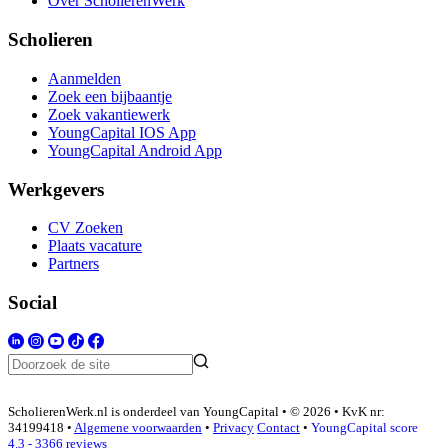
Over ScholierenWerk
Scholieren
Aanmelden
Zoek een bijbaantje
Zoek vakantiewerk
YoungCapital IOS App
YoungCapital Android App
Werkgevers
CV Zoeken
Plaats vacature
Partners
Social
ScholierenWerk.nl is onderdeel van YoungCapital • © 2026 • KvK nr:
34199418 •
Algemene voorwaarden
•
Privacy
Contact
•
YoungCapital score
4.3 - 3366 reviews