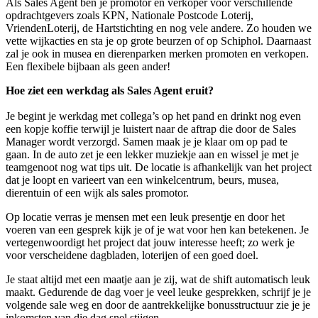
Als Sales Agent ben je promotor en verkoper voor verschillende
opdrachtgevers zoals KPN, Nationale Postcode Loterij,
VriendenLoterij, de Hartstichting en nog vele andere. Zo houden we
vette wijkacties en sta je op grote beurzen of op Schiphol. Daarnaast
zal je ook in musea en dierenparken merken promoten en verkopen.
Een flexibele bijbaan als geen ander!
Hoe ziet een werkdag als Sales Agent eruit?
Je begint je werkdag met collega’s op het pand en drinkt nog even
een kopje koffie terwijl je luistert naar de aftrap die door de Sales
Manager wordt verzorgd. Samen maak je je klaar om op pad te
gaan. In de auto zet je een lekker muziekje aan en wissel je met je
teamgenoot nog wat tips uit. De locatie is afhankelijk van het project
dat je loopt en varieert van een winkelcentrum, beurs, musea,
dierentuin of een wijk als sales promotor.
Op locatie verras je mensen met een leuk presentje en door het
voeren van een gesprek kijk je of je wat voor hen kan betekenen. Je
vertegenwoordigt het project dat jouw interesse heeft; zo werk je
voor verscheidene dagbladen, loterijen of een goed doel.
Je staat altijd met een maatje aan je zij, wat de shift automatisch leuk
maakt. Gedurende de dag voer je veel leuke gesprekken, schrijf je je
volgende sale weg en door de aantrekkelijke bonusstructuur zie je je
inkomsten van die dag snel stijgen.