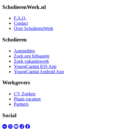
ScholierenWerk.nl
F.A.Q.
Contact
Over ScholierenWerk
Scholieren
Aanmelden
Zoek een bijbaantje
Zoek vakantiewerk
YoungCapital IOS App
YoungCapital Android App
Werkgevers
CV Zoeken
Plaats vacature
Partners
Social