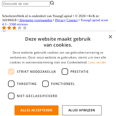
ScholierenWerk.nl is onderdeel van YoungCapital • © 2026 • KvK nr:
34199418 •
Algemene voorwaarden
•
Privacy
Contact
•
YoungCapital score
4.3 - 3366 reviews
×
Deze website maakt gebruik
Inloggen als bedrijf
van cookies.
Deze website gebruikt cookies om uw gebruikerservaring te
E-mail
*
verbeteren. Door onze website te gebruiken, stemt u in met alle
cookies in overeenstemming met ons Cookiebeleid.
Lees verder
Wachtwoord
STRIKT NOODZAKELIJK
PRESTATIE
login gegevens onthouden
Wachtwoord vergeten?
login
TARGETING
FUNCTIONEEL
Bedrijf aanmelden
NIET-GECLASSIFICEERD
Na het aanmelden kun je meteen je vacature plaatsen en heb je je
nieuwe collega/werknemer zo gevonden!
ALLES ACCEPTEREN
ALLES AFWIJZEN