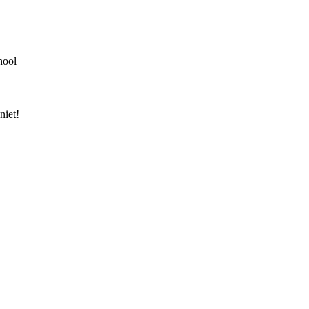
hool
niet!