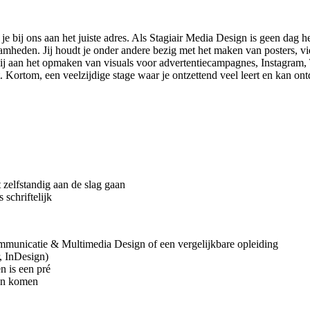
en je bij ons aan het juiste adres. Als Stagiair Media Design is geen da
mheden. Jij houdt je onder andere bezig met het maken van posters, vide
j aan het opmaken van visuals voor advertentiecampagnes, Instagram, T
. Kortom, een veelzijdige stage waar je ontzettend veel leert en kan ont
 zelfstandig aan de slag gaan
schriftelijk
ommunicatie & Multimedia Design of een vergelijkbare opleiding
r, InDesign)
n is een pré
ren komen