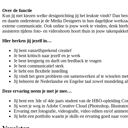
Over de functie
Kun jij niet kiezen welke designrichting jij het leukste vindt? Dan b
en daarin ondersteun je de Media Designers in hun dagelijkse werkzaa
externe communicatie. Ook online is jouw werk te vinden, denk hierbi
assisteren tijdens foto- en videoshoots hoort thuis in jouw takenpakket
Hier herken jij jezelf in…
Jij bent vanzelfsprekend creatief
Je bent kritisch naar jezelf en je werk
Je bent leergierig en durft om feedback te vragen
Je bent communicatief sterk
Je hebt een flexibele instelling
Jij vindt het geen probleem om samenwerken af te wisselen met
Jij beheerst de Nederlandse en Engelse taal zowel mondeling als 
Deze ervaring neem je met je mee…
Jij bent een 3de of 4de jaars student van de HBO-opleiding C
Jij weet je weg in Adobe Creative Cloud (Photoshop, Illustrato
Ervaring met fotografie, videografie, video editen en/of animere
Jij hebt een portfolio waarin je skills en ervaring goed naar vo