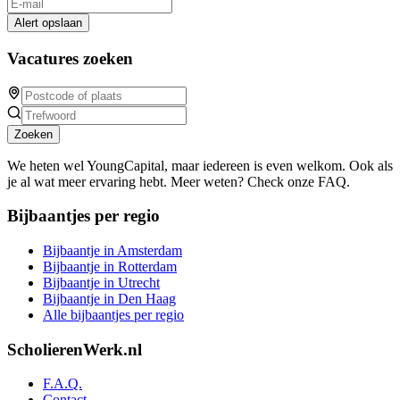
Alert opslaan
Vacatures zoeken
Zoeken
We heten wel YoungCapital, maar iedereen is even welkom. Ook als
je al wat meer ervaring hebt. Meer weten? Check onze FAQ.
Bijbaantjes per regio
Bijbaantje in Amsterdam
Bijbaantje in Rotterdam
Bijbaantje in Utrecht
Bijbaantje in Den Haag
Alle bijbaantjes per regio
ScholierenWerk.nl
F.A.Q.
Contact