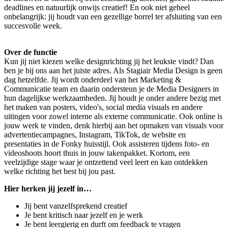
deadlines en natuurlijk onwijs creatief! En ook niet geheel
onbelangrijk: jij houdt van een gezellige borrel ter afsluiting van een
succesvolle week.
Over de functie
Kun jij niet kiezen welke designrichting jij het leukste vindt? Dan
ben je bij ons aan het juiste adres. Als Stagiair Media Design is geen
dag hetzelfde. Jij wordt onderdeel van het Marketing &
Communicatie team en daarin ondersteun je de Media Designers in
hun dagelijkse werkzaamheden. Jij houdt je onder andere bezig met
het maken van posters, video's, social media visuals en andere
uitingen voor zowel interne als externe communicatie. Ook online is
jouw werk te vinden, denk hierbij aan het opmaken van visuals voor
advertentiecampagnes, Instagram, TikTok, de website en
presentaties in de Fonky huisstijl. Ook assisteren tijdens foto- en
videoshoots hoort thuis in jouw takenpakket. Kortom, een
veelzijdige stage waar je ontzettend veel leert en kan ontdekken
welke richting het best bij jou past.
Hier herken jij jezelf in…
Jij bent vanzelfsprekend creatief
Je bent kritisch naar jezelf en je werk
Je bent leergierig en durft om feedback te vragen