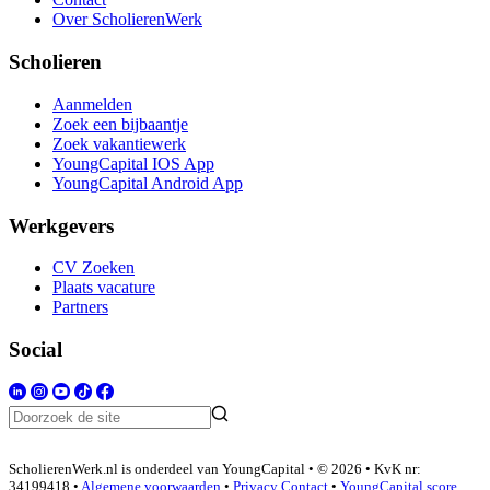
Over ScholierenWerk
Scholieren
Aanmelden
Zoek een bijbaantje
Zoek vakantiewerk
YoungCapital IOS App
YoungCapital Android App
Werkgevers
CV Zoeken
Plaats vacature
Partners
Social
ScholierenWerk.nl is onderdeel van YoungCapital • © 2026 • KvK nr:
34199418 •
Algemene voorwaarden
•
Privacy
Contact
•
YoungCapital score