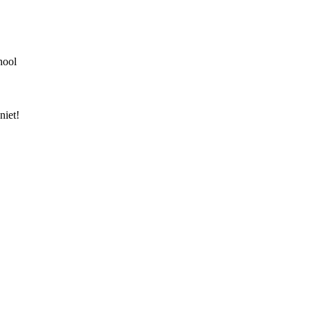
hool
niet!