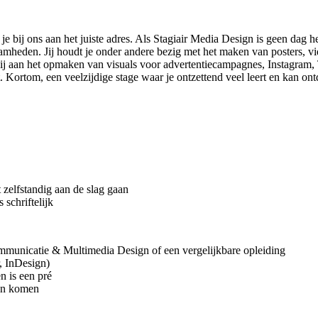
en je bij ons aan het juiste adres. Als Stagiair Media Design is geen da
mheden. Jij houdt je onder andere bezig met het maken van posters, vide
j aan het opmaken van visuals voor advertentiecampagnes, Instagram, T
. Kortom, een veelzijdige stage waar je ontzettend veel leert en kan ont
 zelfstandig aan de slag gaan
schriftelijk
ommunicatie & Multimedia Design of een vergelijkbare opleiding
r, InDesign)
n is een pré
ren komen