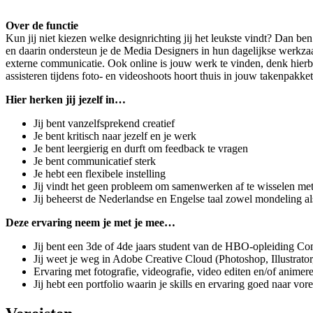
Over de functie
Kun jij niet kiezen welke designrichting jij het leukste vindt? Dan b
en daarin ondersteun je de Media Designers in hun dagelijkse werkzaa
externe communicatie. Ook online is jouw werk te vinden, denk hierbi
assisteren tijdens foto- en videoshoots hoort thuis in jouw takenpakket
Hier herken jij jezelf in…
Jij bent vanzelfsprekend creatief
Je bent kritisch naar jezelf en je werk
Je bent leergierig en durft om feedback te vragen
Je bent communicatief sterk
Je hebt een flexibele instelling
Jij vindt het geen probleem om samenwerken af te wisselen met
Jij beheerst de Nederlandse en Engelse taal zowel mondeling als 
Deze ervaring neem je met je mee…
Jij bent een 3de of 4de jaars student van de HBO-opleiding C
Jij weet je weg in Adobe Creative Cloud (Photoshop, Illustrato
Ervaring met fotografie, videografie, video editen en/of animere
Jij hebt een portfolio waarin je skills en ervaring goed naar vo