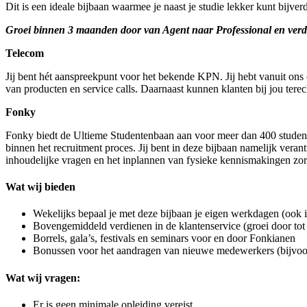
Dit is een ideale bijbaan waarmee je naast je studie lekker kunt bijve
Groei binnen 3 maanden door van Agent naar Professional en verd
Telecom
Jij bent hét aanspreekpunt voor het bekende KPN. Jij hebt vanuit ons
van producten en service calls. Daarnaast kunnen klanten bij jou ter
Fonky
Fonky biedt de Ultieme Studentenbaan aan voor meer dan 400 studente
binnen het recruitment proces. Jij bent in deze bijbaan namelijk ver
inhoudelijke vragen en het inplannen van fysieke kennismakingen zorg 
Wat wij bieden
Wekelijks bepaal je met deze bijbaan je eigen werkdagen (ook 
Bovengemiddeld verdienen in de klantenservice (groei door tot
Borrels, gala’s, festivals en seminars voor en door Fonkianen
Bonussen voor het aandragen van nieuwe medewerkers (bijvoor
Wat wij vragen:
Er is geen minimale opleiding vereist.