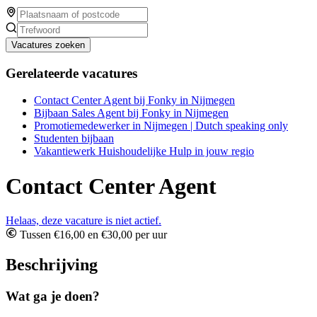
Vacatures zoeken
Gerelateerde vacatures
Contact Center Agent bij Fonky in Nijmegen
Bijbaan Sales Agent bij Fonky in Nijmegen
Promotiemedewerker in Nijmegen | Dutch speaking only
Studenten bijbaan
Vakantiewerk Huishoudelijke Hulp in jouw regio
Contact Center Agent
Helaas, deze vacature is niet actief.
Tussen €16,00 en €30,00 per uur
Beschrijving
Wat ga je doen?