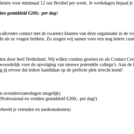
rdienen voor minimaal 12 uur flexibel per week. Je werkdagen bepaal je 
ien gemiddeld €200,- per dag!
 callcenter contact met de (warme) klanten van deze organisatie in de
echt als ze vragen hebben. Zo zorgen wij samen voor een nog betere cus
n door heel Nederland. Wij willen continu groeien en als Contact Cent
antwoordelijk voor de opvolging van nieuwe potentiële collega’s. Aan d
jij ervoor dat iedere kandidaat op de perfecte plek terecht komt!
in avonden/zaterdagen mogelijk)
 Professional en verdien gemiddeld €200,- per dag!)
beeld je vrienden en medestudenten)