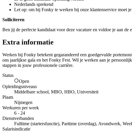
Nederlands sprekend
Let op: om bij Fonky te werken bij onze klantenservice moet je
Solliciteren
Ben jij de perfecte kandidaat voor deze vacature en voldoe je aan de e
Extra informatie
Werken bij Fonky betekent gegarandeerd een goedgevulde portemonnee. 
ons jaarlijkse gala en het Fonky Fest. Wil je werken aan je persoonl
stappen in jouw professionele carrière.
Status
Open
Opleidingsniveaus
Middelbare school, MBO, HBO, Universiteit
Plaats
Nijmegen
Werkuren per week
6 - 24
Dienstverbanden
Fulltime (startersfunctie), Parttime (overdag), Avondwerk, Wee
Salarisindicatie