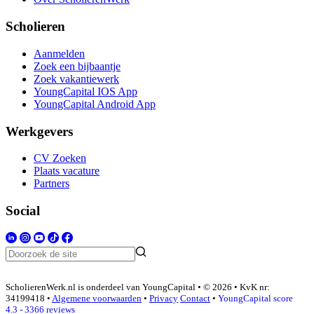
Scholieren
Aanmelden
Zoek een bijbaantje
Zoek vakantiewerk
YoungCapital IOS App
YoungCapital Android App
Werkgevers
CV Zoeken
Plaats vacature
Partners
Social
ScholierenWerk.nl is onderdeel van YoungCapital • © 2026 • KvK nr:
34199418 •
Algemene voorwaarden
•
Privacy
Contact
•
YoungCapital score
4.3 - 3366 reviews