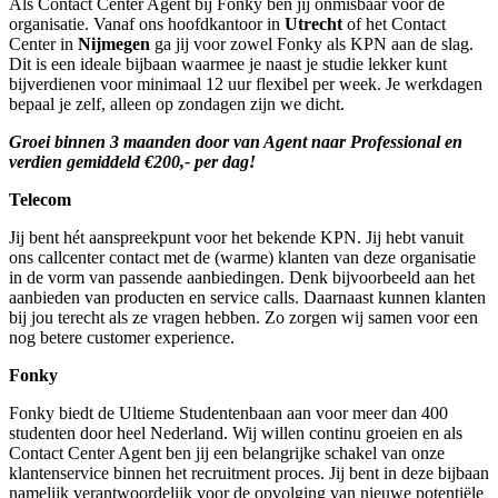
Als Contact Center Agent bij Fonky ben jij onmisbaar voor de
organisatie. Vanaf ons hoofdkantoor in
Utrecht
of het Contact
Center in
Nijmegen
ga jij voor zowel Fonky als KPN aan de slag.
Dit is een ideale bijbaan waarmee je naast je studie lekker kunt
bijverdienen voor minimaal 12 uur flexibel per week. Je werkdagen
bepaal je zelf, alleen op zondagen zijn we dicht.
Groei binnen 3 maanden door van Agent naar Professional en
verdien gemiddeld €200,- per dag!
Telecom
Jij bent hét aanspreekpunt voor het bekende KPN. Jij hebt vanuit
ons callcenter contact met de (warme) klanten van deze organisatie
in de vorm van passende aanbiedingen. Denk bijvoorbeeld aan het
aanbieden van producten en service calls. Daarnaast kunnen klanten
bij jou terecht als ze vragen hebben. Zo zorgen wij samen voor een
nog betere customer experience.
Fonky
Fonky biedt de Ultieme Studentenbaan aan voor meer dan 400
studenten door heel Nederland. Wij willen continu groeien en als
Contact Center Agent ben jij een belangrijke schakel van onze
klantenservice binnen het recruitment proces. Jij bent in deze bijbaan
namelijk verantwoordelijk voor de opvolging van nieuwe potentiële