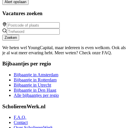
Alert opslaan
Vacatures zoeken
Zoeken
We heten wel YoungCapital, maar iedereen is even welkom. Ook als
je al wat meer ervaring hebt. Meer weten? Check onze FAQ.
Bijbaantjes per regio
Bijbaantje in Amsterdam
Bijbaantje in Rotterdam
Bijbaantje in Utrecht
Bijbaantje in Den Haag
Alle bijbaantjes per regio
ScholierenWerk.nl
F.A.Q.
Contact
Over ScholierenWerk