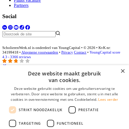
Plaats vacature
Partners
Social
ScholierenWerk.nl is onderdeel van YoungCapital • © 2026 • KvK nr:
34199418 •
Algemene voorwaarden
•
Privacy
Contact
•
YoungCapital score
4.3 - 3366 reviews
×
Deze website maakt gebruik
Inloggen als bedrijf
van cookies.
Deze website gebruikt cookies om uw gebruikerservaring te
E-mail
*
verbeteren. Door onze website te gebruiken, stemt u in met alle
cookies in overeenstemming met ons Cookiebeleid.
Lees verder
Wachtwoord
STRIKT NOODZAKELIJK
PRESTATIE
login gegevens onthouden
Wachtwoord vergeten?
login
TARGETING
FUNCTIONEEL