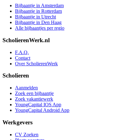
Bijbaantje in Amsterdam
Bijbaantje in Rotterdam
Bijbaantje in Utrecht
Bijbaantje in Den Haag
Alle bijbaantjes per regio
ScholierenWerk.nl
F.A.Q.
Contact
Over ScholierenWerk
Scholieren
Aanmelden
Zoek een bijbaantje
Zoek vakantiewerk
YoungCapital IOS App
YoungCapital Android App
Werkgevers
CV Zoeken