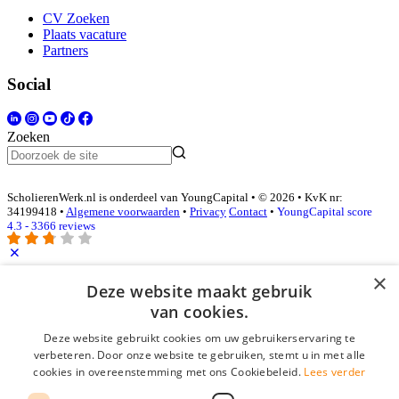
CV Zoeken
Plaats vacature
Partners
Social
Zoeken
ScholierenWerk.nl is onderdeel van YoungCapital • © 2026 • KvK nr:
34199418 •
Algemene voorwaarden
•
Privacy
Contact
•
YoungCapital score
4.3 - 3366 reviews
×
Inloggen als bedrijf
Deze website maakt gebruik
van cookies.
E-mail
*
Deze website gebruikt cookies om uw gebruikerservaring te
verbeteren. Door onze website te gebruiken, stemt u in met alle
cookies in overeenstemming met ons Cookiebeleid.
Lees verder
Wachtwoord