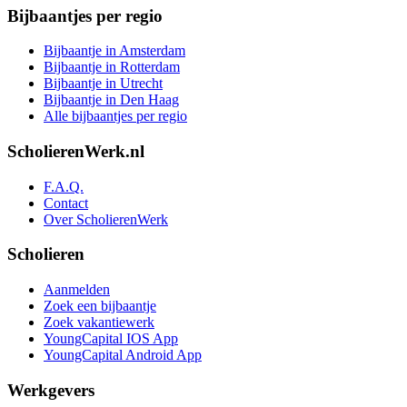
Bijbaantjes per regio
Bijbaantje in Amsterdam
Bijbaantje in Rotterdam
Bijbaantje in Utrecht
Bijbaantje in Den Haag
Alle bijbaantjes per regio
ScholierenWerk.nl
F.A.Q.
Contact
Over ScholierenWerk
Scholieren
Aanmelden
Zoek een bijbaantje
Zoek vakantiewerk
YoungCapital IOS App
YoungCapital Android App
Werkgevers