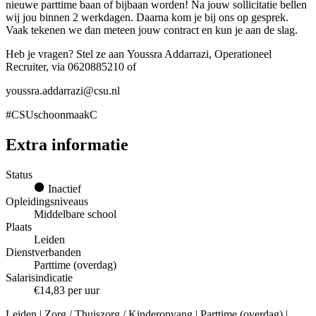
nieuwe parttime baan of bijbaan worden! Na jouw sollicitatie bellen
wij jou binnen 2 werkdagen. Daarna kom je bij ons op gesprek.
Vaak tekenen we dan meteen jouw contract en kun je aan de slag.
Heb je vragen? Stel ze aan Youssra Addarrazi, Operationeel
Recruiter, via 0620885210 of
youssra.addarrazi@csu.nl
#CSUschoonmaakC
Extra informatie
Status
Inactief
Opleidingsniveaus
Middelbare school
Plaats
Leiden
Dienstverbanden
Parttime (overdag)
Salarisindicatie
€14,83 per uur
Leiden | Zorg / Thuiszorg / Kinderopvang | Parttime (overdag) |