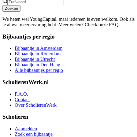
Zoeken
We heten wel YoungCapital, maar iedereen is even welkom. Ook als
je al wat meer ervaring hebt. Meer weten? Check onze FAQ.
Bijbaantjes per regio
Bijbaantje in Amsterdam
Bijbaantje in Rotterdam
Bijbaantje in Utrecht
Bijbaantje in Den Haag
Alle bijbaantjes per regio
ScholierenWerk.nl
F.A.Q.
Contact
Over ScholierenWerk
Scholieren
Aanmelden
Zoek een bijbaantje