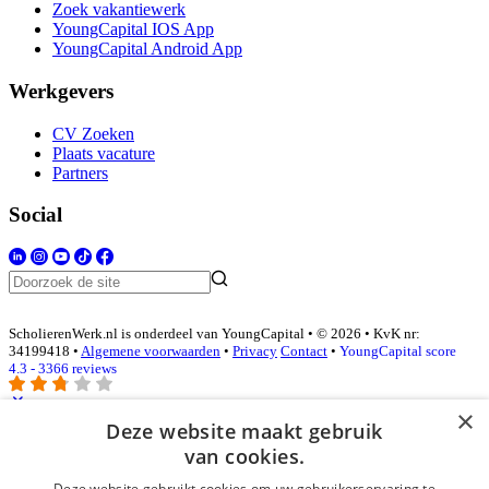
Zoek vakantiewerk
YoungCapital IOS App
YoungCapital Android App
Werkgevers
CV Zoeken
Plaats vacature
Partners
Social
ScholierenWerk.nl is onderdeel van YoungCapital • © 2026 • KvK nr:
34199418 •
Algemene voorwaarden
•
Privacy
Contact
•
YoungCapital score
4.3 - 3366 reviews
×
Deze website maakt gebruik
Inloggen als bedrijf
van cookies.
Deze website gebruikt cookies om uw gebruikerservaring te
E-mail
*