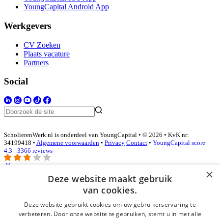
YoungCapital Android App
Werkgevers
CV Zoeken
Plaats vacature
Partners
Social
ScholierenWerk.nl is onderdeel van YoungCapital • © 2026 • KvK nr:
34199418 •
Algemene voorwaarden
•
Privacy
Contact
•
YoungCapital score
4.3 - 3366 reviews
×
Deze website maakt gebruik
Inloggen als bedrijf
van cookies.
Deze website gebruikt cookies om uw gebruikerservaring te
E-mail
*
verbeteren. Door onze website te gebruiken, stemt u in met alle