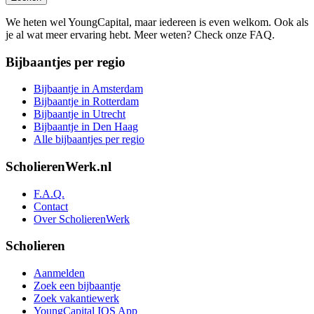
We heten wel YoungCapital, maar iedereen is even welkom. Ook als
je al wat meer ervaring hebt. Meer weten? Check onze FAQ.
Bijbaantjes per regio
Bijbaantje in Amsterdam
Bijbaantje in Rotterdam
Bijbaantje in Utrecht
Bijbaantje in Den Haag
Alle bijbaantjes per regio
ScholierenWerk.nl
F.A.Q.
Contact
Over ScholierenWerk
Scholieren
Aanmelden
Zoek een bijbaantje
Zoek vakantiewerk
YoungCapital IOS App