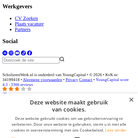
Werkgevers
CV Zoeken
Plaats vacature
Partners
Social
ScholierenWerk.nl is onderdeel van YoungCapital • © 2026 • KvK nr:
34199418 •
Algemene voorwaarden
•
Privacy
Contact
•
YoungCapital score
4.3 - 3366 reviews
×
Deze website maakt gebruik
Inloggen als bedrijf
van cookies.
Deze website gebruikt cookies om uw gebruikerservaring te
E-mail
*
verbeteren. Door onze website te gebruiken, stemt u in met alle
cookies in overeenstemming met ons Cookiebeleid.
Lees verder
Wachtwoord