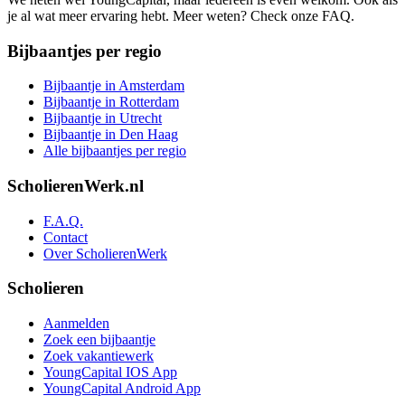
je al wat meer ervaring hebt. Meer weten? Check onze FAQ.
Bijbaantjes per regio
Bijbaantje in Amsterdam
Bijbaantje in Rotterdam
Bijbaantje in Utrecht
Bijbaantje in Den Haag
Alle bijbaantjes per regio
ScholierenWerk.nl
F.A.Q.
Contact
Over ScholierenWerk
Scholieren
Aanmelden
Zoek een bijbaantje
Zoek vakantiewerk
YoungCapital IOS App
YoungCapital Android App