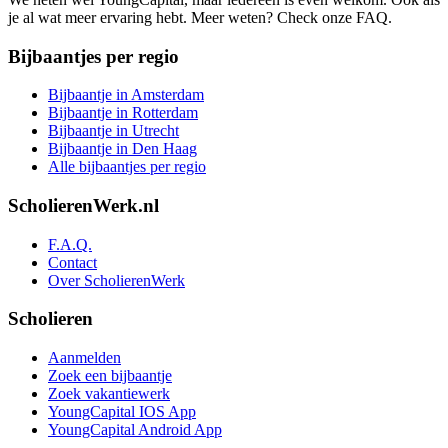
je al wat meer ervaring hebt. Meer weten? Check onze FAQ.
Bijbaantjes per regio
Bijbaantje in Amsterdam
Bijbaantje in Rotterdam
Bijbaantje in Utrecht
Bijbaantje in Den Haag
Alle bijbaantjes per regio
ScholierenWerk.nl
F.A.Q.
Contact
Over ScholierenWerk
Scholieren
Aanmelden
Zoek een bijbaantje
Zoek vakantiewerk
YoungCapital IOS App
YoungCapital Android App