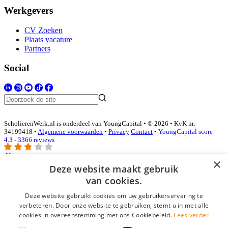
Werkgevers
CV Zoeken
Plaats vacature
Partners
Social
ScholierenWerk.nl is onderdeel van YoungCapital • © 2026 • KvK nr:
34199418 •
Algemene voorwaarden
•
Privacy
Contact
•
YoungCapital score
4.3 - 3366 reviews
×
Deze website maakt gebruik
Inloggen als bedrijf
van cookies.
Deze website gebruikt cookies om uw gebruikerservaring te
E-mail
*
verbeteren. Door onze website te gebruiken, stemt u in met alle
cookies in overeenstemming met ons Cookiebeleid.
Lees verder
Wachtwoord