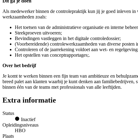
Dit ga je doen
Als medewerker binnen de controlepraktijk kun jij je goed inleven in w
werkzaamheden zoals:
Het toetsen van de administratieve organisatie en interne behee
Steekproeven uitvoeren;
Bevindingen vastleggen in het digitale controledossier;
(Voorbereidende) controlewerkzaamheden van diverse posten i
Controleren of de jaarrekening voldoet aan wet- en regelgevin
Het opstellen van conceptrapportages;.
Over het bedrijf
Je komt te werken binnen een fijn team van ambitieuze en behulpzame c
breed palet aan klanten waarbij je kunt denken aan familiebedrijven, s
binnen één van de teams met professionals van alle leeftijden.
Extra informatie
Status
Inactief
Opleidingsniveaus
HBO
Plaats