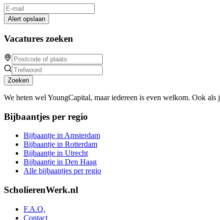
Alert opslaan
Vacatures zoeken
Zoeken
We heten wel YoungCapital, maar iedereen is even welkom. Ook als 
Bijbaantjes per regio
Bijbaantje in Amsterdam
Bijbaantje in Rotterdam
Bijbaantje in Utrecht
Bijbaantje in Den Haag
Alle bijbaantjes per regio
ScholierenWerk.nl
F.A.Q.
Contact