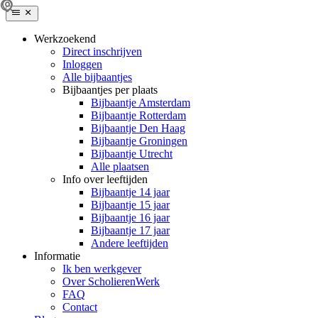
Werkzoekend
Direct inschrijven
Inloggen
Alle bijbaantjes
Bijbaantjes per plaats
Bijbaantje Amsterdam
Bijbaantje Rotterdam
Bijbaantje Den Haag
Bijbaantje Groningen
Bijbaantje Utrecht
Alle plaatsen
Info over leeftijden
Bijbaantje 14 jaar
Bijbaantje 15 jaar
Bijbaantje 16 jaar
Bijbaantje 17 jaar
Andere leeftijden
Informatie
Ik ben werkgever
Over ScholierenWerk
FAQ
Contact