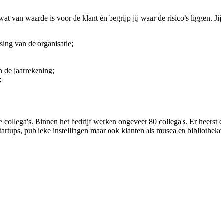
at van waarde is voor de klant én begrijp jij waar de risico’s liggen. J
rsing van de organisatie;
n de jaarrekening;
g;
ollega's. Binnen het bedrijf werken ongeveer 80 collega's. Er heerst e
tartups, publieke instellingen maar ook klanten als musea en bibliothek