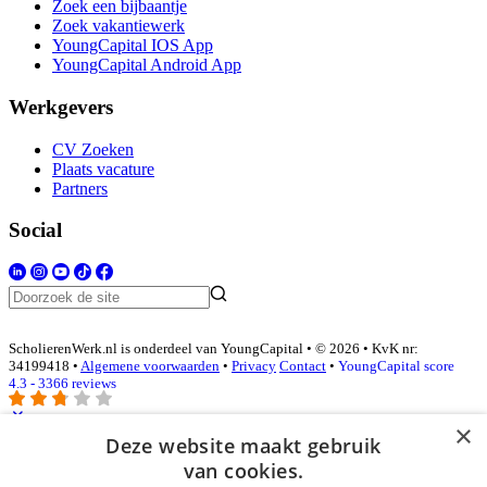
Zoek een bijbaantje
Zoek vakantiewerk
YoungCapital IOS App
YoungCapital Android App
Werkgevers
CV Zoeken
Plaats vacature
Partners
Social
ScholierenWerk.nl is onderdeel van YoungCapital • © 2026 • KvK nr:
34199418 •
Algemene voorwaarden
•
Privacy
Contact
•
YoungCapital score
4.3 - 3366 reviews
×
Deze website maakt gebruik
Inloggen als bedrijf
van cookies.