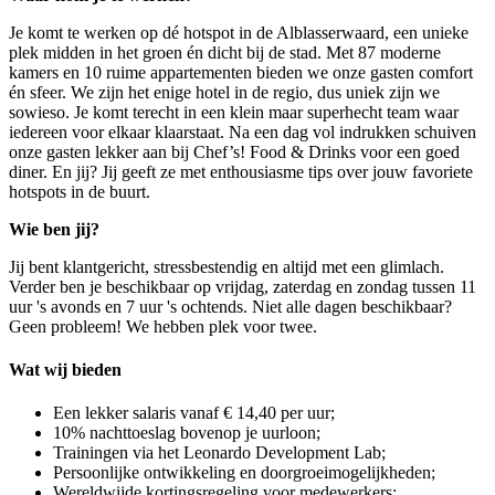
Je komt te werken op dé hotspot in de Alblasserwaard, een unieke
plek midden in het groen én dicht bij de stad. Met 87 moderne
kamers en 10 ruime appartementen bieden we onze gasten comfort
én sfeer. We zijn het enige hotel in de regio, dus uniek zijn we
sowieso. Je komt terecht in een klein maar superhecht team waar
iedereen voor elkaar klaarstaat. Na een dag vol indrukken schuiven
onze gasten lekker aan bij Chef’s! Food & Drinks voor een goed
diner. En jij? Jij geeft ze met enthousiasme tips over jouw favoriete
hotspots in de buurt.
Wie ben jij?
Jij bent klantgericht, stressbestendig en altijd met een glimlach.
Verder ben je beschikbaar op vrijdag, zaterdag en zondag tussen 11
uur 's avonds en 7 uur 's ochtends. Niet alle dagen beschikbaar?
Geen probleem! We hebben plek voor twee.
Wat wij bieden
Een lekker salaris vanaf € 14,40 per uur;
10% nachttoeslag bovenop je uurloon;
Trainingen via het Leonardo Development Lab;
Persoonlijke ontwikkeling en doorgroeimogelijkheden;
Wereldwijde kortingsregeling voor medewerkers;