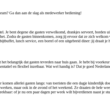
team? Ga dan aan de slag als medewerker bediening!
el. Je bent degene die gasten verwelkomd, drankjes serveert, borden uit
 het. Zodra de gasten binnenkomen, zorg jij ervoor dat ze zich welkom v
jtbuffet, lunch service, een borrel of een uitgebreid diner: jij draait je
ndt het belangrijk dat gasten tevreden naar huis gaan. Je hebt bij voorke
resentatief en flexibel inzetbaar. Wat wel handig is? Dat je goed Nederlan
r komen allerlei gasten langs: van toeristen die een dagje kinderdijk d
g werken, maar ook in de avond of het weekend. Ze draaien de hele week
preekbaar: of je nu een paar dagen per week wilt bijverdienen naast je st